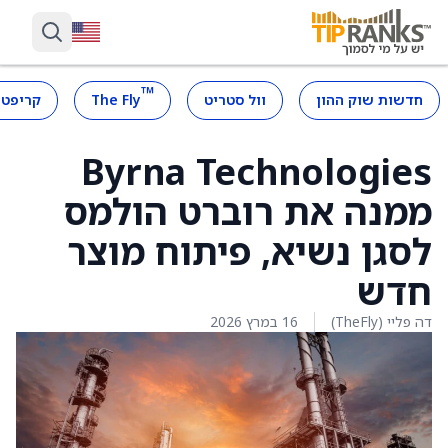
™
חדשות שוק ההון
וול סטריט
The Fly
קריפטו
Byrna Technologies
ממנה את רוברט הולמס
לסגן נשיא, פיתוח מוצר
חדש
דה פליי (TheFly)
16 במרץ 2026