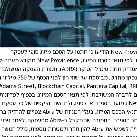
Abra Financial ו-New Providence Acquisition Corp. III הודיעו כי חתמו על הסכם מיזוג סופי לעסקה
שבמסגרתה פעילותה של ra
Financial, ומניותיה הרגילות צפויות להיסחר בנאסד"ק תחת סימול הטיקר (ABRX). תמורת העסקה המשול
בצורה של ניירות ערך של החברה המשולבת שיונפקו מחדש, מבוססת על שווי
Abra. בעלי המניות הקיימים של Abra, כולל Adams Street, Blockchain Capital, Pantera Capital, RRE
ו 100% מהאחזקות שלהם לחברה המשולבת. לפי תנאי הסכם המיזוג, בכפוף לפדיונות
מצד בעלי המניות הציבוריים של New Providence במועד הסגירה או לפניו, ולתנאים והיקפים של כל עסקת
מימון שבה הצדדים עשויים להשתתף בהתאם לתנאי הסכם המיזוג, בעלי המניות של Abra צפויים לה
המניות הנסחרות של החברה המשולבת מיד לאחר הסגירה. התמורה שתתקבל ב-Abra מהעסקה, לאחר ניכוי
פדיונות בעלי מניות והוצאות עסקה, אם יהיו, צפויה לשמש את Abra להון חוזר ולמטרות נוספות, כולל המשך