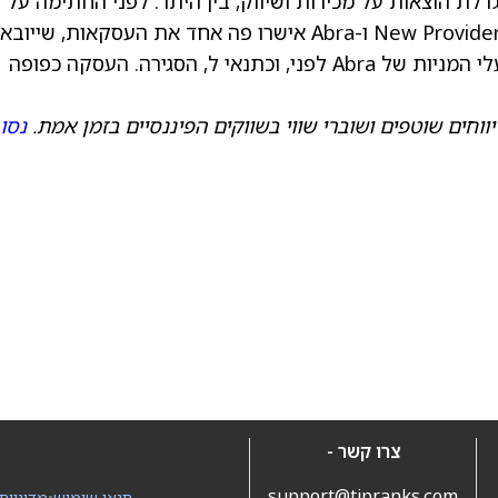
 אסטרטגיות הצמיחה של הנהלת Abra, הגדלת הוצאות על מכירות ושיווק, בין היתר. לפני החתימה על
הסכם המיזוג, הדירקטוריונים של כל אחת מ-New Providence ו-Abra אישרו פה אחד את העסקאות, ש
לאישור בעלי המניות של New Providence ובעלי המניות של Abra לפני, וכתנאי ל, הסגירה. העסקה כפופה
ווחים שוטפים ושוברי שווי בשווקים הפיננסיים בזמן אמת.
נסו
צרו קשר -
support@tipranks.com
תנאי שימוש
•
מדיניות