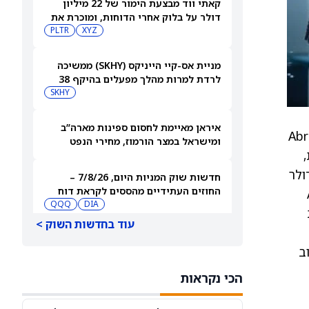
קאתי ווד מבצעת הימור של 22 מיליון
דולר על בלוק אחרי הדוחות, ומוכרת את
Shopify ו-פלנטיר
XYZ
PLTR
מניית אס-קיי הייניקס (SKHY) ממשיכה
לרדת למרות מהלך מפעלים בהיקף 38
מיליארד דולר להגדלת קיבולת השבבים
SKHY
איראן מאיימת לחסום ספינות מארה”ב
Ab תהפוך לציבורית. לפי תנאי הסכם המיזוג, New Providence תיקרא מעתה Abra
ומישראל במצר הורמוז, מחירי הנפט
בת,
עולים
 הון לפני הכסף של 750 מיליון דולר
חדשות שוק המניות היום, 7/8/26 –
החוזים העתידיים מהססים לקראת דוח
התעסוקה
DIA
QQQ
עוד בחדשות השוק >
BX, APO, KKR: מניות הפרייבט אקוויטי
חזיק ברוב
מקרטעות אחרי דיווח שמצביע על איום
מצד האקרים
BX
APO
הכי נקראות
מאנדיי: בעלי המניות אישרו הכפלת שכר