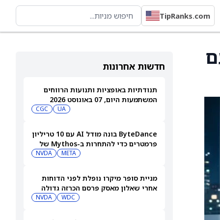
TipRanks.com
עם
חדשות אחרונות
תנודתיות באופציות ותנועות הרווחים
המשתמעות היום, 07 באוגוסט 2026
CGC
UA
ByteDance בונה מודל AI עם 10 טריליון
פרמטרים כדי להתחרות ב-Mythos של
NVDA
META
Anthropic
מניית סופר מיקרו נופלת לפני הדוחות
אחרי שאלון מאסק פרסם הכרזה גדולה
בתחום ה-AI. מה הוא אמר?
WDC
NVDA