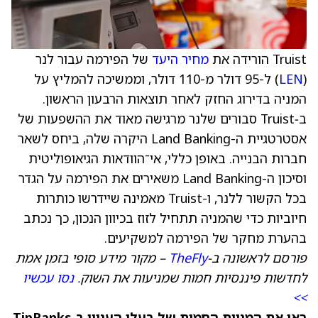
Truist הורידה את
מחיר היעד
של הפירמה עבור לנר
(
LEN
) ל-95 דולר מ-110 דולר, וממשיכה להמליץ על
המניה בדירוג החזק לאחר תוצאות הרבעון הראשון.
ב‑Truist סבורים שלנר מרגישה מאוד את ההשפעות של
אסטרטגיית ה-Land Banking היקרה שלה, ביחס לשאר
חברות הבנייה. באופן כללי, אי־הוודאות הגיאופוליטית
וסיכון ה-Land Banking משאירים את הפירמה על הגדר
בכל הקשור ללנר, ו-Truist מאמינה שיידרשו כותרות
חיוביות כדי שהמניה תתחיל לזוז בכיוון הנכון, כך נכתב
בהערת מחקר של הפירמה למשקיעים.
פורסם לראשונה ב-
TheFly
– מקור מידע סופי בזמן אמת
לחדשות פיננסיות חמות שמניעות את השוק.
נסו עכשיו
>>
ראו את המניות החמות של בעלי העניין ב-TipRanks