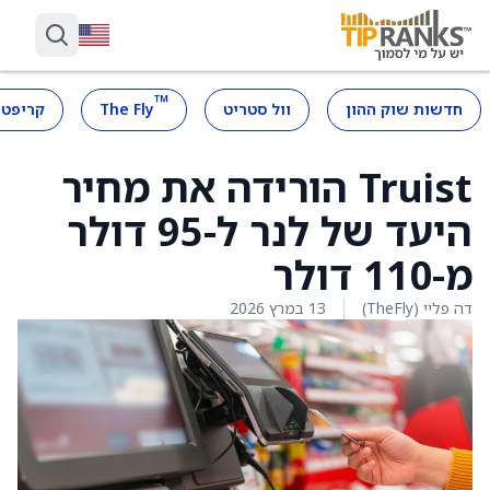
™
חדשות שוק ההון
וול סטריט
The Fly
קריפטו
Truist הורידה את מחיר
היעד של לנר ל-95 דולר
מ-110 דולר
דה פליי (TheFly)
13 במרץ 2026