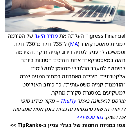
Tigress Financial העלתה את
מחיר היעד
של הפירמה
למניית מאסטרקארד (
MA
) ל־735 דולר מ־730 דולר,
וממשיכה להעניק למניה דירוג קנייה חזקה. הפירמה
רואה במאסטרקארד אחת הדרכים הטובות ביותר
להיחשף למעבר הגלובלי ממזומן לתשלומים
אלקטרוניים. הירידה האחרונה במחיר המניה יצרה
"הזדמנות קנייה משמעותית", כך כותב האנליסט
למשקיעים במסגרת סקירת מחקר.
פורסם לראשונה באתר
TheFly
– מקור מידע סופי
לדיווחי חדשות פיננסיות עדכניות בזמן אמת שמניעות
את השוק.
נסו עכשיו>>
צפו במניות החמות של בעלי עניין ב-TipRanks >>