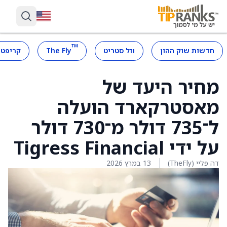
™
חדשות שוק ההון
וול סטריט
The Fly
קריפטו
מחיר היעד של
מאסטרקארד הועלה
ל־735 דולר מ־730 דולר
על ידי Tigress Financial
דה פליי (TheFly)
13 במרץ 2026