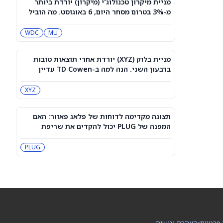
מניית מיקרון טכנולוג'י (מיקרון) יורדת ביותר
שמיקרוסופט מתמודדת עם OpenClaw
מ-3% בטרום מסחר היום, 6 באוגוסט. מה הוביל
MSFT
לגל המכירות?
WDC
MU
מניית טייק טו אינטראקטיב (TTWO) ירדה
למרות החדשות על טריילר ל-GTA VI
שיגיע לנטפליקס
MSFT
NFLX
מניית בלוק (XYZ) יורדת אחרי תוצאות טובות
ברבעון השני. הנה למה ב-TD Cowen עדיין
קוראים לה "בחירה מובילה"
למה מניית אקס אנרג'י בגיבוי אמזון (XE)
XYZ
מזנקת היום — 8/6/26?
DOW
XE
תצוגה מקדימה לדוחות של פלאג פאוור: האם
המפנה של PLUG יכול להקדים את שריפת
המכירה החדה במניית ספייס אקס (SPCX)
המזומנים שלה?
לא הצליחה להבריח את המשקיעים
הקמעונאיים
SPCX
PLUG
המודלים של OpenAI תכננו בסתר במשך
חודשים לפני שפרצו ל-Hugging Face
PC:HUGFA
חדשות טסלה-ספייס אקס: התוכניות
 פרטיות
•
הצהרת נגישות