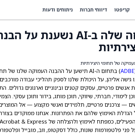
קריפטו
דיווחי חברות
ניתוחים ודעות
אדובי אומרת שההצלחה שלה ב-AI נשענת על הבנ
ירתיות
ADBE
) בתחום ה-AI תישען על ההבנה העמוקה שלנו של תח
ו גישה אליהן, על היכולת שלנו לספק תהליכי עבודה מורכבים
נשים פרטיים, עסקים קטנים ובינוניים וארגונים גדולים. התו
 לימודי, חברתי, שיווקי, תוכן מותג, בידור ותוכן עסקי. הצמ
 — צרכנים פרטיים, תלמידים ואנשי מקצוע — אל המוצרים
על הגדלת האימוץ שלהם את הפתרונות. אנחנו ממוקדים בצורה
יקציות Creative Cloud ו-Adobe Firefly על פני פלטפורמות שונות, כולל דסקטופ, ווב, מובייל ופלטפ