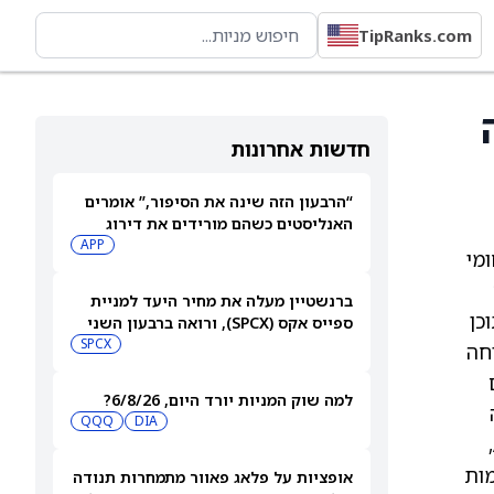
TipRanks.com
ה
חדשות אחרונות
“הרבעון הזה שינה את הסיפור,” אומרים
האנליסטים כשהם מורידים את דירוג
מניית AppLovin (APP) ומקצצים את
APP
ומי
מחיר היעד ביותר מ-35%
ברנשטיין מעלה את מחיר היעד למניית
כן
ספייס אקס (SPCX), ורואה ברבעון השני
"חיובי נטו"
SPCX
יחה
למה שוק המניות יורד היום, 6/8/26?
QQQ
DIA
בלתי מתפשרת במספר המשתמשים החודשיים הפעילים, כמפתח לאימוץ ולהצלחה של Acrobat & Express,
ורמות
אופציות על פלאג פאוור מתמחרות תנודה