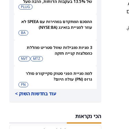
של 13.5% בעקבות הדוחות, הרבה מעל
,
ההיסטוריה האחרונה
PLUG
ם
ההסכם המתקדם במהירות עם SPEEA לא
.
עוזר למניית בואינג (NYSE:BA)
BA
3 מניות מובילות שוול סטריט מהללת
כהמלצות קנייה חזקה
NVT
MTZ
למה מניית הפני סטוק סקייקורפ סולר
גרופ (PN) עולה היום?
PN
עוד בחדשות השוק >
סיכויי פולימרקט: האם [UAA], ‏[WEN] ו-
[MKTX] יכו את תחזיות הדוח מחר?
WEN
UAA
הכי נקראות
מניית מיקרוסופט (מיקרוסופט) עולה בזמן