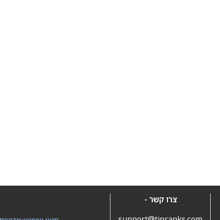
צרו קשר -
support@tipranks.com
תנאי שימוש
•
מדיניות