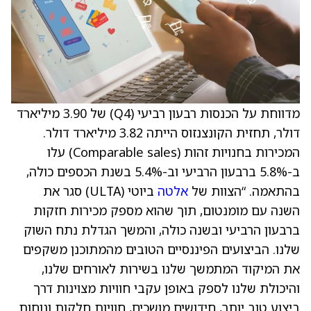
מדווחת על הכנסות רבעון רביעי (Q4) של 3.90 מיליארד
דולר, תחזית הקונצנזוס הייתה 3.82 מיליארד דולר.
המכירות בחנויות זהות (Comparable sales) עלו
ב-5.8% ברבעון הרביעי וב-5.4% בשנת הכספים כולה,
בהתאמה. “הצוות של
אלטה
ביוטי (ULTA) סגר את
השנה עם מומנטום, תוך שהוא מספק מכירות חזקות
ברבעון הרביעי ובשנה כולה, והמשך הגדלת נתח השוק
שלנו. הביצועים הפיננסיים הטובים מהמתוכנן משקפים
את המיקוד המתמשך שלנו בשירות לאורחים שלנו,
והיכולת שלנו לספק באופן עקבי חוויות מצוינות דרך
ביצוע טוב יותר, חידושים מושכים, חוויות חלקות ונוחות