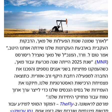
“לאורך שמונה שנות הפעילות של מאך, הדבקות
העקבית בארבעת העקרונות שלנו שירתה אותנו היטב,”
אמר טום ל. וורד, המנכ"ל של מאך נאצ׳רל ריסורסס
(
MNR
). “שנת 2025 הייתה שנה מכרעת עבור מאך,
כשהעמקנו פוזיציות בשני אגנים נוספים והפכנו את
החברה למפעילה רחבת היקף ורב-אזורית. כתוצאה
מצמיחת הרכישות האסטרטגיות שלנו, חיזקנו את
העמידות של בסיס הנכסים שלנו כדי לייצר ערך ארוך
טווח עבור מחזיקי היחידות שלנו.”
פורסם לראשונה ב-
TheFly
– המקור הסופי למידע עבור
חדשות פיננסיות שוברות שוק בזמן אמת.
נסו עכשיו>>