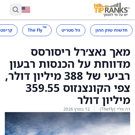
™
חדשות שוק ההון
וול סטריט
The Fly
קריפטו
מאך נאצ׳רל ריסורסס
מדווחת על הכנסות רבעון
רביעי של 388 מיליון דולר,
צפי הקונצנזוס 359.55
מיליון דולר
דה פליי (TheFly)
12 במרץ 2026