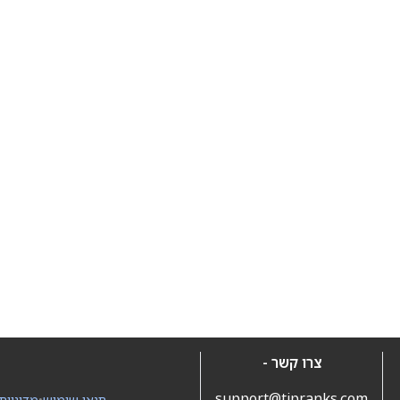
צרו קשר -
support@tipranks.com
תנאי שימוש
•
מדיניות