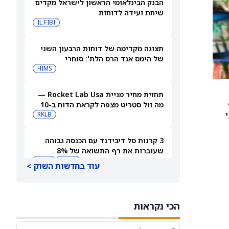
הבנק הבינלאומי הראשון לישראל מקדים
שיחת ועידה לדוחות
IL:FIBI
תצוגה מקדימה של דוחות הרבעון השני
של הימס אנד הרס הלת': סוחרי
האופציות נערכים לתנועה של 14.5%
HIMS
במניית HIMS
תחזית מחיר מניית Rocket Lab Usa —
מה וול סטריט מצפה לקראת הדוח ב-10
פני
באוגוסט
RKLB
3 קרנות סל דיבידנד עם הכנסה גבוהה
שעוברות את רף התשואה של 8%
JEPQ
GPIQ
עוד בחדשות השוק >
האם דוחות הרבעון השני של קורוויב
יניעו את מניית CRWV כלפי מעלה?
הכי נקראות
CRWV