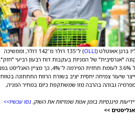
ז ברגן אאוטלט (
OLLI
) ל־135 דולר מ־142 דולר, וממשיכה
קונה "אגרסיבית" של המניות בעקבות דוח רבעון רביעי "חזק",
שכלל צמיחת מכירות בחנויות זהות (comps) של 3.6% לעומת תחזית הפירמה ל־4%, כך מציין האנליסט ב
ר שיעור צמיחה יחסית יציב בשורת הרווח התחתונה בטווח
מפרמיה גבוהה בהרבה מזו שמשתקפת כיום במחיר המניה,
ידיעות פיננסיות בזמן אמת שמזיזות את השוק.
נסו עכשיו>>
אנליסטים >>