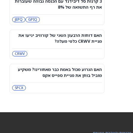
3 קרנות סל דיבידנד עם הכנסה גבוהה שעוברות
האם הגרוע מכול באמת כבר מאחורינו?
את רף התשואה של 8%
משקיע מוביל בוחן את מניית ספייס אקס
SPCX
JEPQ
GPIQ
מיקרון או SK hynix: מניית שבבי AI אחת
היא מציאה, והשנייה יקרה מדי
האם דוחות הרבעון השני של קורוויב יניעו את
SKHY
MU
מניית CRWV כלפי מעלה?
CRWV
"משחקת באש": משקיע מזהיר לגבי
מניית אנבידיה
NVDA
האם הגרוע מכול באמת כבר מאחורינו? משקיע
מוביל בוחן את מניית ספייס אקס
שורטיסטים על ספייס אקס חוטפים מכה
— הנה מה שג'יי פי מורגן רואה בהמשך
SPCX
SPCX
עסקת קורסור של ספייס אקס בשווי 60
מיליארד דולר עשויה להיסגר כבר בשבוע
הבא… אבל המותג Cursor עלול להיעלם
SPCX
PC:CURSO
 פרטיות
•
הצהרת נגישות