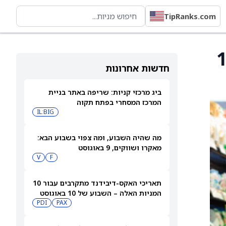
TipRanks.com
ט הופחת ל־135
חדשות אחרונות
ביג מרכזי קניות: שריפה באתר בניית
המרכז המסחרי בפתח תקוה
IL:BIG
מה שהיה השבוע, ומה צפוי בשבוע הבא:
מאקרו ושווקים, 9 באוגוסט
V
F
תאריכי האקס-דיבידנד מתקרבים עבור 10
המניות האלה – השבוע של 10 באוגוסט
PDI
PAX
2026