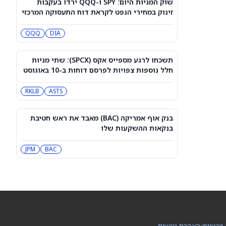
שוק המניות היום: SPY ו-QQQ ירדו בעקבות
דאו ג'ונס היום: ה-DJIA מטפס קלות אחרי
זינוק במחירי הנפט לקראת דוח התעסוקה המרכזי
שדוח התעסוקה הפחית את הסיכוי
להעלאת ריבית
DIA
QQQ
QQQ
DIA
האם מניית ספייס אקס יכולה להגיע
ל-800 דולר? הנה מה שהאנליסט הבכיר
תשכחו לרגע מספייס אקס (SPCX): שתי מניות
הזה מצפה
SPCX
חלל נוספות צפויות לפרסם דוחות ב-10 באוגוסט
RKLB
ASTS
למה מניית Healthy Choice Wellness
(HCWC) עולה היום?
HCWC
בנק אוף אמריקה (BAC) מאבד את ראש חטיבת
בנקאות ההשקעות שלו
הירידה ב-3 מניות הקוונטים האלה נראית
כמו נקודת כניסה, לפי אנליסטים
BAC
JPM
QUBT
QBTS
וולמארט מבצעת שינויים בעגלות הקניות
בחנויות כדי למנוע פגיעה בילדים
WMT
 פרטיות
•
הצהרת נגישות