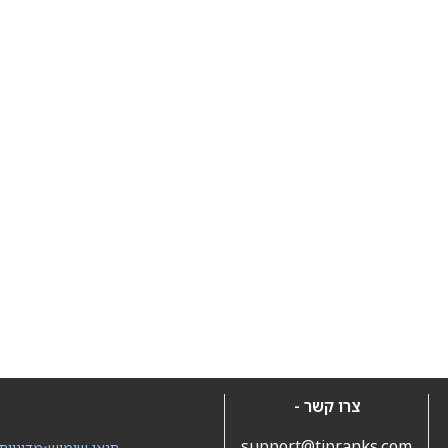
צרו קשר -
support@tipranks.com
תנאי שימוש
•
מדיניות