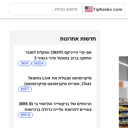
TipRanks.com
7
חדשות אחרונות
אס-קיי הייניקס (SKHY) שוקלת למכור
החזקה ברוב במפעל סיני בשווי 3
מיליארד דולר
NVDA
SKHY
מיקרוסופט מבטלת את Teams Live
Chat, ומניית מיקרוסופט (מיקרוסופט)
עולה
MSFT
הרווחים של ברקשייר הת'אווי בי (BRK.B)
צפויים להראות עלייה גדולה ברכישות
החוזרות של המניה
BRK.B