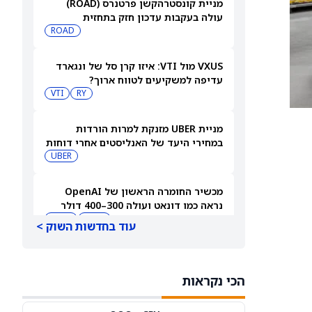
מניית קונסטרהקשן פרטנרס (ROAD)
עולה בעקבות עדכון חזק בתחזית
ROAD
VXUS מול VTI: איזו קרן סל של ונגארד
עדיפה למשקיעים לטווח ארוך?
VTI
RY
מניית UBER מזנקת למרות הורדות
במחירי היעד של האנליסטים אחרי דוחות
הרבעון השני
UBER
מכשיר החומרה הראשון של OpenAI
נראה כמו דונאט ועולה 300–400 דולר
MSFT
AAPL
עוד בחדשות השוק >
מניית טסלה (טסלה) עולה כשעמדות
Supercharger יגיעו לתחנות EVgo
הכי נקראות
TSLA
EVGO