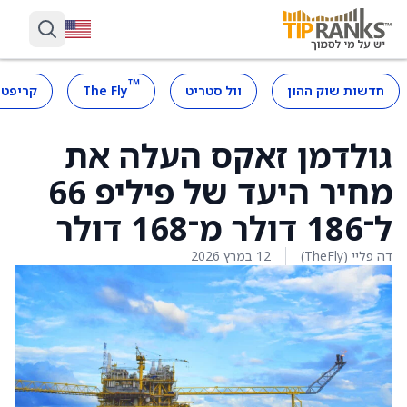
™
חדשות שוק ההון
וול סטריט
The Fly
קריפטו
גולדמן זאקס העלה את
מחיר היעד של פיליפ 66
ל־186 דולר מ־168 דולר
דה פליי (TheFly)
12 במרץ 2026