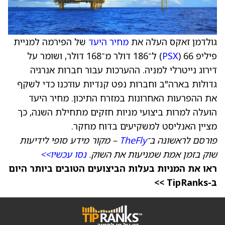
גולדמן זאקס העלה את
מחיר היעד
של הפירמה למניית
פיליפ 66 (
PSX
) ל־186 דולר מ־168 דולר, ושומר על
דירוג נייטרלי למניה. ההערכות עבור חברות אנרגיה
גדולות בארה"ב וחברות נפט קנדיות עודכנו כדי לשקף
את ההפרעות האחרונות במזרח התיכון. מחיר היעד
הועלה למרות ביצועי מניות חזקים מתחילת השנה, כך
מציין האנליסט למשקיעים בדוח מחקר.
פורסם לראשונה ב־
TheFly
– מקור מידע סופי לידיעות
שוק בזמן אמת שמניעות את השוק.
נסו עכשיו>>
ראו את המניות בעלות הביצועים הטובים ביותר היום
ב-TipRanks >>