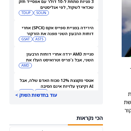
3 מניות מתחת ל-10 דולר עם אפסייד חזק
שכדאי לשקול, לפי אנליסטים
TDUP
SOUN
הירידה במניית ספייס אקס (SPCX) אחרי
דוחות הרבעון השני מפנה את הזרקור
ASTS
לקרנות סל חלל עם חשיפה גבוהה
GSAT
מניית AMD ירדה אחרי דוחות הרבעון
השני, אבל ג'פריס וטרואיסט העלו את
מחירי היעד. הנה הסיבה
AMD
אטסי מקצצת 12% מכוח האדם שלה, אבל
AI וקיצוץ עלויות אינם הסיבה
AMZN
WMT
ת
עוד בחדשות השוק >
רשת
"שאפתנות מגיעה עם מחיר", מזהיר
קור
אנליסט וולס פרגו לאחר שהוריד את
הכי נקראות
NVDA
מחיר היעד למניית אנבידיה (אנבידיה)
SPCX