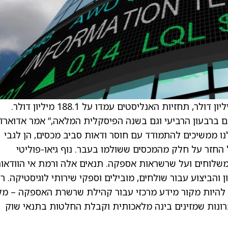
מדווחת על הכנסות ברבעון הרביעי של 192.8 מיליון דולר, תחזיות האנליסטים עמדו על 188.1 מיליון דולר.
ם ברבעון הרביעי וגם בשנה הפיסקלית המלאה,” אמר אדוארד
של Descartes. “הלקוחות שלנו ממשיכים להתמודד עם חוסר ודאות סביב מכסים, הן לגבי
החזר על חלק מהמכסים ששולמו בעבר. נוף גיאו-פוליטי
לוחים ועל שרשראות אספקה. תנאים אלה ורמת אי הוודאו
 והביצוע עבור שולחים, מובילים וספקי שירותי לוגיסטיקה. 
גלובלית של Descartes ממשיכה להיות מקור מידע מרכזי עבור קהילת שרשרת האספקה – מ
פתרונות שמזינים בינה מלאכותית וקבלת החלטות בתנאי שוק