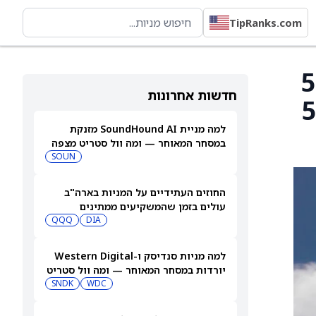
TipRanks.com
חת על רווח למניה של 52
חדשות אחרונות
 האנליסטים עמדו על 56
למה מניית SoundHound AI מזנקת
במסחר המאוחר — ומה וול סטריט מצפה
שיקרה בהמשך
SOUN
החוזים העתידיים על המניות בארה"ב
עולים בזמן שהמשקיעים ממתינים
לדוחות נוספים
DIA
QQQ
למה מניות סנדיסק ו-Western Digital
יורדות במסחר המאוחר — ומה וול סטריט
צופה בהמשך
WDC
SNDK