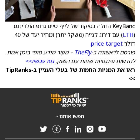
KeyBanc החלה בסיקור של לייף טיים גרופ הולדינגס
(
LTH
) עם דירוג קנייה (משקל יתר) ומחיר יעד של 40
דולר
price target
פורסם לראשונה ב-
TheFly
– מקור מידע סופי בזמן אמת
לחדשות פיננסיות שזזות עם השוק.
נסו עכשיו>>
ראו את המניות החמות של בעלי העניין ב-TipRanks
>>
חפשו אותנו -