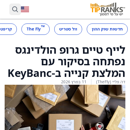
™
חדשות שוק ההון
וול סטריט
The Fly
קריפטו
לייף טיים גרופ הולדינגס
נפתחה בסיקור עם
המלצת קנייה ב-KeyBanc
דה פליי (TheFly)
11 במרץ 2026