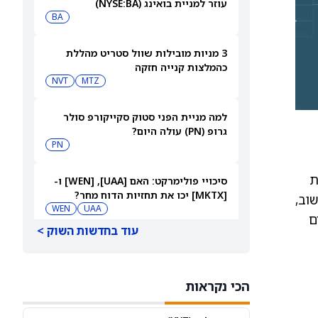
עוזר למניית בואינג (NYSE:BA)
BA
3 מניות מובילות שוול סטריט מהללת
כהמלצות קנייה חזקה
NVT
MTZ
למה מניית הפני סטוק סקייקורפ סולר
גרופ (PN) עולה היום?
PN
צת
סיכויי פולימרקט: האם [UAA], ‏[WEN] ו-
[MKTX] יכו את תחזיות הדוח מחר?
החישוב,
WEN
UAA
ם
עוד בחדשות השוק >
מניית מיקרוסופט (מיקרוסופט) עולה בזמן
שמיקרוסופט מתמודדת עם OpenClaw
MSFT
הכי נקראות
מניית טייק טו אינטראקטיב (TTWO) ירדה