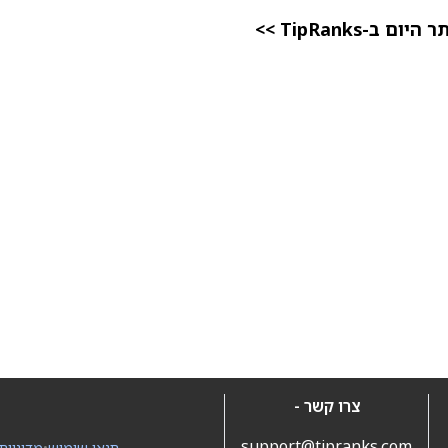
TipRanks >>
צרו קשר -
support@tipranks.com
תנאי שימוש
•
מדיניות