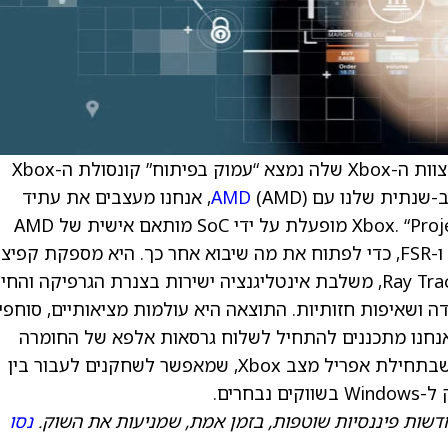
) מסרה שצוות ה-Xbox שלה נמצא “עמוק בפיתוח” קונסולת ה-Xbox
AMD
(AMD), אנחנו מעצבים את עתיד
הרינדור והסימולציה,” אמרה יצרנית ה-Xbox. “Project Helix מופעלת על ידי SoC מותאם אישית של AMD
ומעוצבת במשותף עבור הדור הבא של DirectX ו-FSR, כדי לפתוח את מה שיבוא אחר כך. היא מספקת קפי
מדרגה של סדר גודל בביצועים וביכולות של Ray Tracing, משלבת אינטליגנציה ישירות בצנרת הגרפיקה ו
דה ושאיפות חזותיות. התוצאה היא עולמות מציאותיים, סוחפי
אנחנו מתכננים להתחיל לשלוח גרסאות אלפא של החומרה
למפתחים בתחילת 2027.” מיקרוסופט הוסיפה שבתחילת אפריל מצב Xbox, שמאפשר לשחקנים לעבור בין
דשות פיננסיות שוטפות, בזמן אמת, שמניעות את השוק.
נסו