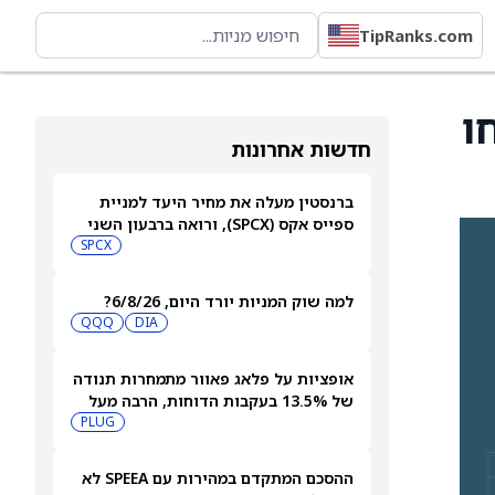
TipRanks.com
Proj יישלחו
חדשות אחרונות
ברנסטין מעלה את מחיר היעד למניית
ספייס אקס (SPCX), ורואה ברבעון השני
"חיובי נטו"
SPCX
למה שוק המניות יורד היום, 6/8/26?
QQQ
DIA
אופציות על פלאג פאוור מתמחרות תנודה
של 13.5% בעקבות הדוחות, הרבה מעל
ההיסטוריה האחרונה
PLUG
ההסכם המתקדם במהירות עם SPEEA לא