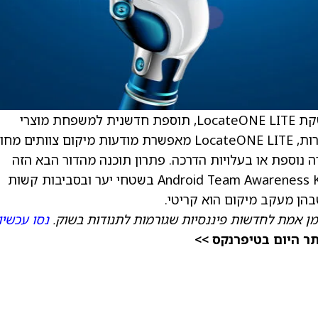
) הכריזה על השקת LocateONE LITE, תוספת חדשנית למשפחת מוצרי
התוכנה LocateONE. עם יכולות חדשות ומשופרות, LocateONE LITE מאפשרת מודעות מיקום צוותים מ
ורך בחומרה נוספת או בעלויות הדרכה. פתרון תוכנה מהדור הבא הזה
מתבסס על האימוץ הנרחב של יישומי המפות Android Team Awareness Kit בשטחי יער ובסביבות קשות
מן אמת לחדשות פיננסיות שגורמות לתנודות בשוק.
נסו עכשיו
תר היום בטיפרנקס >>