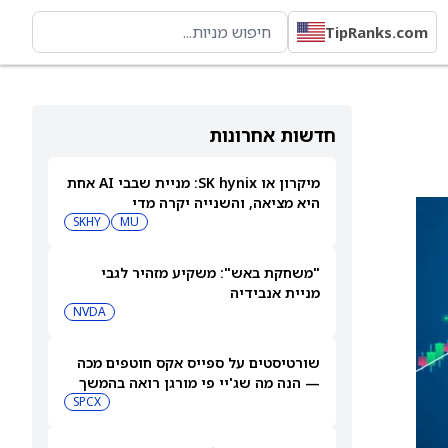
TipRanks.com
חדשות אחרונות
מיקרון או SK hynix: מניית שבבי AI אחת
היא מציאה, והשנייה יקרה מדי
SKHY
MU
"משחקת באש": משקיע מזהיר לגבי
מניית אנבידיה
NVDA
שורטיסטים על ספייס אקס חוטפים מכה
— הנה מה שג'יי פי מורגן רואה בהמשך
SPCX