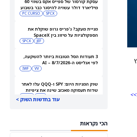
עסקת קורסור של ספייס אקס בשווי 60
מיליארד דולר עשויה להיסגר כבר בשבוע
הבא… אבל המותג Cursor עלול להיעלם
SPCX
PC:CURSO
מניית מעקב? ג'פריס גרופ שוקלת את
הספקולציות על מיזוג בין SpaceX
לטסלה
JEF
SPCX
3 תעודות הסל הטובות ביותר להשקעה,
חוץ
לפי אנליסט ה-AI – 8/7/2026
IWF
VV
שוק המניות היום: SPY ו-QQQ עלו לאחר
שדוח תעסוקה מאכזב שינה את ציפיות
>>
הריבית
DIA
QQQ
עוד בחדשות השוק >
מניות מחשוב קוונטי מזנקות כשוושינגטון
בוחנת הגדלת המימון ב-68%
הכי נקראות
QBTS
IONQ