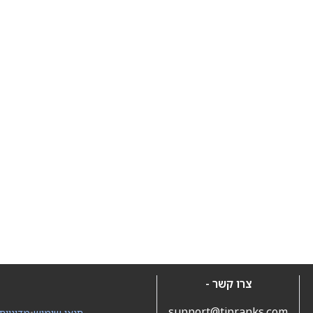
צרו קשר -
support@tipranks.com
תנאי שימוש
•
מדיניות