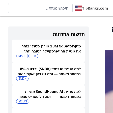
TipRanks.com
חדשות אחרונות
מיקרוסופט או IBM: מורגן סטנלי בוחר
את מניית ההייפרסקיילר הטובה יותר
לקנייה עכשיו
IBM
MSFT
למה מניית סנדיסק (SNDK) ירדה ב-8%
במסחר מאוחר — ומה גולדמן זאקס רואה
בהמשך
SNDK
למה מניית SoundHound AI מזנקת
במסחר המאוחר — ומה וול סטריט מצפה
שיקרה בהמשך
SOUN