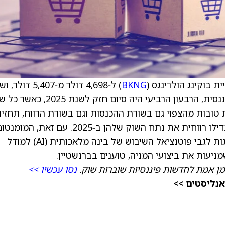
 בוקינג הולדינגס (
BKNG
) ל‑4,698 דולר מ‑5,407 דו
על דירוג תשואת שוק (החזק) למניה. מבחינה פיננסית, הרבעון הרביעי היה סיום חזק
קוונות (OTA) הציגו תוצאות טובות מהצפוי גם בשורת ההכנסות וגם בשורת הרווח, תחזי
לשנת 26 מעל לקונצנזוס, וברמה שנתית כולן הגדילו רווחית את נתח השוק שלהן ב‑2025. עם זאת, המו
בטווח הקצר ברווחים נדחק הצידה, ובמקומו דאגות לגבי פוטנציאל השיבוש של בינה מלאכותית (AI) למודל
מניעות את ביצועי המניה, טוענים בברנשטיין.
מן אמת לחדשות פיננסיות שוברות שוק.
נסו עכשיו >>
אנליסטים >>