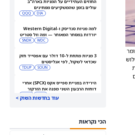
החוזים העתידיים על המניות בארה"ב
עולים בזמן שהמשקיעים ממתינים
לדוחות נוספים
DIA
QQQ
למה מניות סנדיסק ו-Western Digital
יורדות במסחר המאוחר — ומה וול סטריט
צופה בהמשך
WDC
SNDK
לר, ושומר
3 מניות מתחת ל-10 דולר עם אפסייד חזק
 לשנת 2025, כאשר כל שלוש
שכדאי לשקול, לפי אנליסטים
ת
TDUP
SOUN
מנטום
הירידה במניית ספייס אקס (SPCX) אחרי
דוחות הרבעון השני מפנה את הזרקור
ASTS
לקרנות סל חלל עם חשיפה גבוהה
GSAT
עוד בחדשות השוק >
מניית AMD ירדה אחרי דוחות הרבעון
השני, אבל ג'פריס וטרואיסט העלו את
הכי נקראות
מחירי היעד. הנה הסיבה
AMD