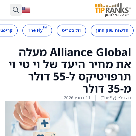
™
חדשות שוק ההון
וול סטריט
The Fly
קריפטו
Alliance Global מעלה
את מחיר היעד של וי טי וי
תרפויטיקס ל‑55 דולר
מ‑35 דולר
דה פליי (TheFly)
11 במרץ 2026