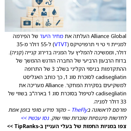
Alliance Global העלתה את
מחיר היעד
של הפירמה
למניית וי טי וי תרפויטיקס (
VTVT
) ל‑55 דולר מ‑35
דולר, וממשיכה להמליץ על המניה בדירוג קנייה (קניה).
בדוח הרבעון הרביעי של החברה הודגש ההמשך של
ההתקדמות בניסוי הקליני בשלב 3 של התרופה
cadisegliatin לסוכרת סוג 1, כך כותב האנליסט
למשקיעים בסקירת המחקר. Alliance מעריכה את
cadisegliatin לטיפול בסוכרת סוג 1 בארה"ב בשווי של
33 דולר למניה.
פורסם לראשונה ב
TheFly
– מקור מידע סופי בזמן אמת
לחדשות פיננסיות שוברות שווי שוק.
נסו עכשיו >>
צפו במניות החמות של בעלי העניין ב‑TipRanks >>