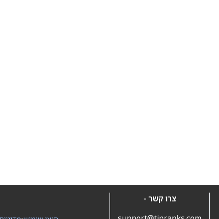
צרו קשר -
support@tipranks.com
תנאי שימוש
•
מדיניות