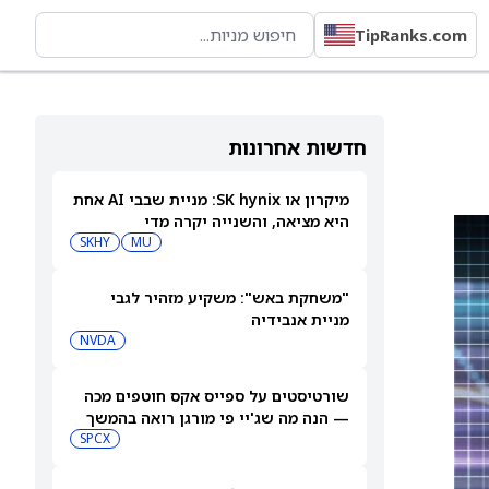
TipRanks.com
חדשות אחרונות
מיקרון או SK hynix: מניית שבבי AI אחת
היא מציאה, והשנייה יקרה מדי
SKHY
MU
"משחקת באש": משקיע מזהיר לגבי
מניית אנבידיה
NVDA
שורטיסטים על ספייס אקס חוטפים מכה
— הנה מה שג'יי פי מורגן רואה בהמשך
SPCX