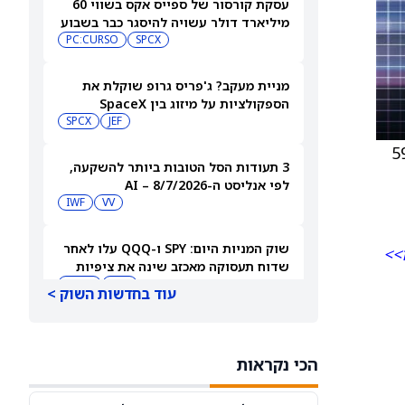
עסקת קורסור של ספייס אקס בשווי 60
מיליארד דולר עשויה להיסגר כבר בשבוע
הבא… אבל המותג Cursor עלול להיעלם
SPCX
PC:CURSO
מניית מעקב? ג'פריס גרופ שוקלת את
הספקולציות על מיזוג בין SpaceX
לטסלה
JEF
SPCX
י של 590
3 תעודות הסל הטובות ביותר להשקעה,
לפי אנליסט ה-AI – 8/7/2026
IWF
VV
שוק המניות היום: SPY ו-QQQ עלו לאחר
>>
שדוח תעסוקה מאכזב שינה את ציפיות
הריבית
DIA
QQQ
עוד בחדשות השוק >
מניות מחשוב קוונטי מזנקות כשוושינגטון
בוחנת הגדלת המימון ב-68%
הכי נקראות
QBTS
IONQ