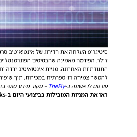
סיטיגרופ העלתה את הדירוג של אינטואיטיב סרג׳
דולר. הפירמה מאמינה שהבסיסים הפונדמנטליים 
התנודתיות האחרונה. מניית אינטואיטיב ירדה 
להמשך צמיחה דו-ספרתית במכירות, תוך שיפור ה
פורסם לראשונה ב-
TheFly
– מקור מידע סופי בז
ראו את המניות המובילות בביצועי היום ב-TipRanks >>