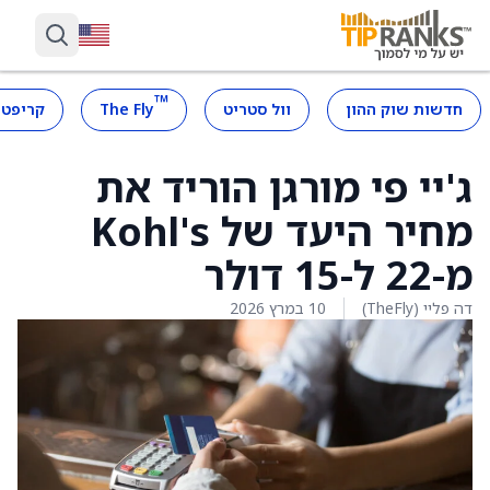
™
חדשות שוק ההון
וול סטריט
The Fly
קריפטו
ג'יי פי מורגן הוריד את
מחיר היעד של Kohl's
מ-22 ל-15 דולר
דה פליי (TheFly)
10 במרץ 2026