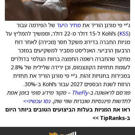
ג'יי פי מורגן הוריד את
מחיר היעד
של הפירמה עבור
KSS
Kohl’s (
) ל-15 דולר מ-22 דולר, וממשיך להמליץ על
מניות החברה בדירוג משקל חסר (מכירה) לאחר דוח
הרבעון הרביעי. האנליסט מסביר למשקיעים במזכר
מחקר שהחברה רשמה החמצה ברווח הגולמי בדולרים
לעומת תחזיות הקונצנזוס, וכן ירידה שלילית של 2.8%
במכירות בחנויות זהות. ג'יי פי מורגן הוריד את תחזית
הרווח לשנת הכספים 2027 עבור Kohl’s ב-30%.
פורסם לראשונה ב-
TheFly
– מקור מידע סופי בזמן אמת
לחדשות פיננסיות שוברות שווי שוק.
נסו עכשיו>>
ראו את המניות בעלות הביצועים הטובים ביותר היום
ב-TipRanks >>