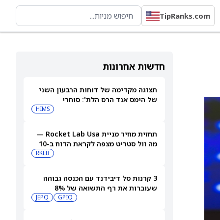
TipRanks.com
חדשות אחרונות
תצוגה מקדימה של דוחות הרבעון השני
של הימס אנד הרס הלת': סוחרי
האופציות נערכים לתנועה של 14.5%
HIMS
במניית HIMS
תחזית מחיר מניית Rocket Lab Usa —
מה וול סטריט מצפה לקראת הדוח ב-10
באוגוסט
RKLB
3 קרנות סל דיבידנד עם הכנסה גבוהה
שעוברות את רף התשואה של 8%
JEPQ
GPIQ