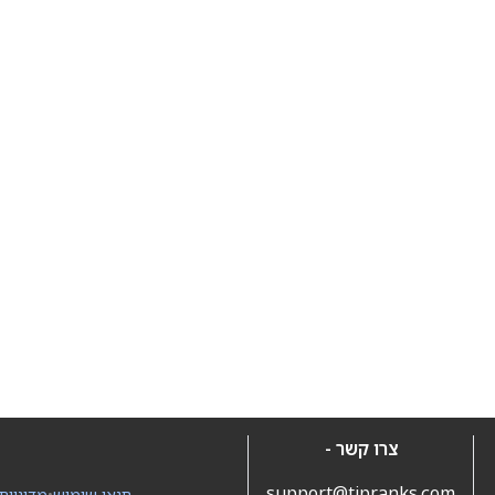
צרו קשר -
support@tipranks.com
תנאי שימוש
•
מדיניות