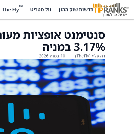
™
The Fly
חדשות שוק ההון
וול סטריט
סנטימנט אופציות מעור
3.17% במניה
דה פליי (TheFly)
10 במרץ 2026