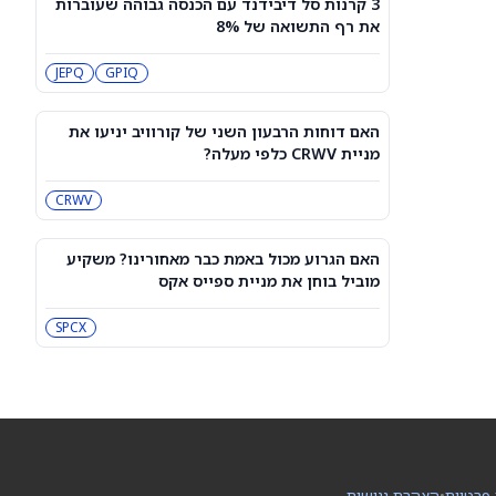
3 קרנות סל דיבידנד עם הכנסה גבוהה שעוברות
עסקת קורסור של ספייס אקס בשווי 60
את רף התשואה של 8%
מיליארד דולר עשויה להיסגר כבר בשבוע
הבא… אבל המותג Cursor עלול להיעלם
SPCX
PC:CURSO
JEPQ
GPIQ
מניית מעקב? ג'פריס גרופ שוקלת את
הספקולציות על מיזוג בין SpaceX
האם דוחות הרבעון השני של קורוויב יניעו את
לטסלה
JEF
SPCX
מניית CRWV כלפי מעלה?
CRWV
3 תעודות הסל הטובות ביותר להשקעה,
לפי אנליסט ה-AI – 8/7/2026
IWF
VV
האם הגרוע מכול באמת כבר מאחורינו? משקיע
מוביל בוחן את מניית ספייס אקס
שוק המניות היום: SPY ו-QQQ עלו לאחר
שדוח תעסוקה מאכזב שינה את ציפיות
SPCX
הריבית
DIA
QQQ
מניות מחשוב קוונטי מזנקות כשוושינגטון
בוחנת הגדלת המימון ב-68%
QBTS
IONQ
 פרטיות
•
הצהרת נגישות