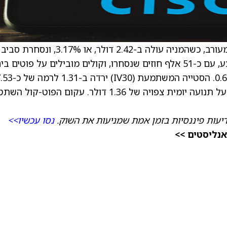
) הוא מעורב, כשהמניה עולה ב-2.42 דולר, או 3.17%, ונסחרת סביב
78.62 דולר. נפח המסחר באופציות דומה לממוצע, עם כ-51 אלף חוזים שנסחרו, וקולים מובילים על פוטים
ועדיין מעל החציון של 52 השבועות, מה שמרמז על תנועה יומית צפויה של 1.36 דולר. עקום הפוט-קו
דיעות פיננסיות בזמן אמת שמניעות את השוק.
נסו עכשיו>>
אנליסטים >>