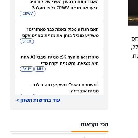
האם דוחות הרבעון השני של קורוויב
יניעו את מניית CRWV כלפי מעלה?
CRWV
האם הגרוע מכול באמת כבר מאחורינו?
משקיע מוביל בוחן את מניית ספייס אקס
 ביחס
SPCX
פוט/קול של 0.86, לעומת רמה טיפוסית של כ-0.68. הסטייה המשתמעת (IV30) ירדה ב-1.31 לרמה של כ-27.53,
ל השתטח,
מיקרון או SK hynix: מניית שבבי AI אחת
היא מציאה, והשנייה יקרה מדי
SKHY
MU
"משחקת באש": משקיע מזהיר לגבי
מניית אנבידיה
NVDA
עוד בחדשות השוק >
שורטיסטים על ספייס אקס חוטפים מכה
— הנה מה שג'יי פי מורגן רואה בהמשך
הכי נקראות
SPCX