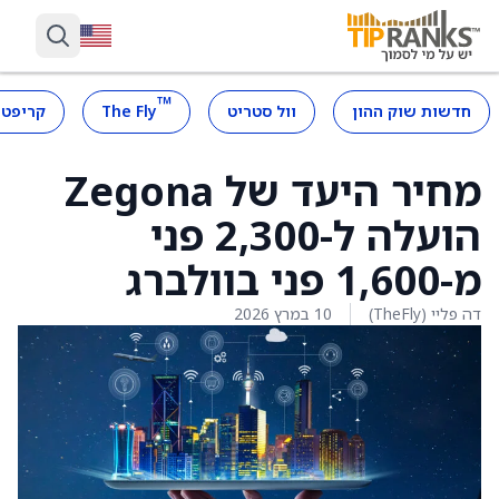
™
חדשות שוק ההון
וול סטריט
The Fly
קריפטו
מחיר היעד של Zegona
הועלה ל-2,300 פני
מ-1,600 פני בוולברג
דה פליי (TheFly)
10 במרץ 2026