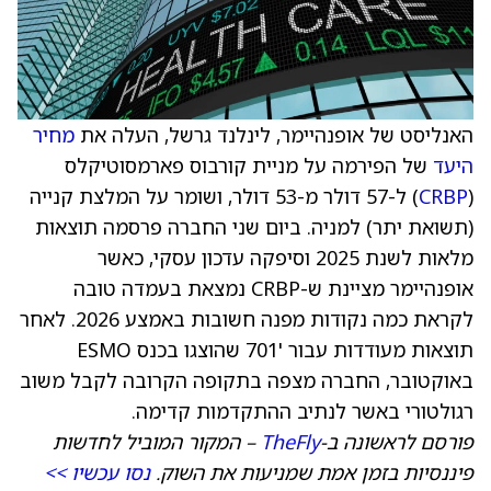
האנליסט של אופנהיימר, לינלנד גרשל, העלה את
מחיר
היעד
של הפירמה על מניית קורבוס פארמסוטיקלס
(
CRBP
) ל-57 דולר מ-53 דולר, ושומר על המלצת קנייה
(תשואת יתר) למניה. ביום שני החברה פרסמה תוצאות
מלאות לשנת 2025 וסיפקה עדכון עסקי, כאשר
אופנהיימר מציינת ש-CRBP נמצאת בעמדה טובה
לקראת כמה נקודות מפנה חשובות באמצע 2026. לאחר
תוצאות מעודדות עבור '701 שהוצגו בכנס ESMO
באוקטובר, החברה מצפה בתקופה הקרובה לקבל משוב
רגולטורי באשר לנתיב ההתקדמות קדימה.
פורסם לראשונה ב-
TheFly
– המקור המוביל לחדשות
פיננסיות בזמן אמת שמניעות את השוק.
נסו עכשיו >>