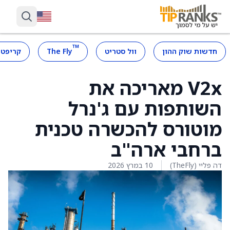
™
חדשות שוק ההון
וול סטריט
The Fly
קריפטו
V2x מאריכה את
השותפות עם ג'נרל
מוטורס להכשרה טכנית
ברחבי ארה"ב
דה פליי (TheFly)
10 במרץ 2026