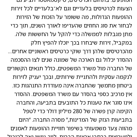
הצעות לכרטיסים בלעדיים וגם לא־בלעדיים לכל זירות
ההופעות הגדולות, מה ששומר על הזכות של הזירות
לבחור את סוג החוזים שהעדיפו לאורך השנים, תוך כדי
מתן מגבלות לממשלה כדי להקל על החששות שלה.
במקביל, זירות שיבחרו בכך יוכלו להפיץ חלק
מהכרטיסים שלהן דרך שוקי כרטיסים ראשוניים אחרים…
ההסדר יכלול גם הארכה של שמונה שנים לצו ההסכמה
של החברה מול משרד המשפטים, כולל תנאים הקשורים
לנקמה עסקית ולהתניית שירותים, ובכך יעניק לזירות
ביטחון מתמשך שהחברה אינה מעודדת התנהגות כזו.
אין מרכיב כספי בהסדר עם משרד המשפטים. ההסדר
אינו סוגר את טענות כל התובעים בתביעה, והחברה
הקימה קרן פשרה של 280 מיליון דולר כדי לטפל
בתביעות הנזק של המדינות,” מסרה החברה. “היום
מהווה צעד משמעותי בשיפור חוויית ההופעות לאמנים
ולמעריצים ברחבי ארצות הברית. לייב ניישן גאה להוביל