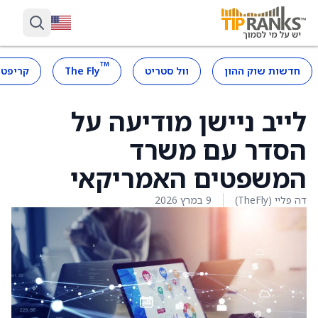
™
חדשות שוק ההון
וול סטריט
The Fly
קריפטו
לייב ניישן מודיעה על
הסדר עם משרד
המשפטים האמריקאי
דה פליי (TheFly)
9 במרץ 2026