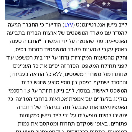
לייב ניישן אנטרטיינמנט (
LYV
) הודיעה כי החברה הגיעה
להסדר עם משרד המשפטים של ארצות הברית בתביעה
האנטי-מונופול שהוגשה על ידי המשרד. “החברה טענה
באופן עקבי שטענות משרד המשפטים חסרות בסיס,
וחלק מהטענות המקוריות נדחו על ידי בית המשפט עוד
לפני תחילת המשפט. הסדר זה יסיים את כל העניינים
שנותרו מול משרד המשפטים, ללא כל הודאה בעבירה,
וההסדר ישתקף בפסק דין סופי מוצע שיוגש לבית
המשפט לאישור. בנוסף, לייב ניישן תוותר על 13 הסכמי
בוקינג בלעדיים עם אמפיתיאטראות ברחבי המדינה. כל
האמפיתיאטראות שבבעלותה ובניהולה של החברה
ימשיכו להיות מופעלים על ידי לייב ניישן כמקומות
פתוחים, באופן שמקדם תחרות וממקסם את כמות
המופעים. בתחום הכרטיסים, טיקטמאסטר תציע גם