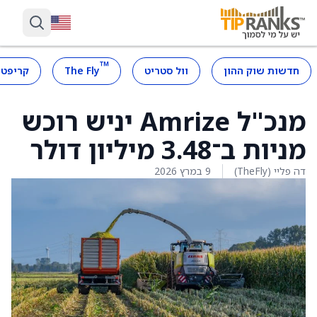
™
חדשות שוק ההון
וול סטריט
The Fly
קריפטו
מנכ"ל Amrize יניש רוכש
מניות ב־3.48 מיליון דולר
דה פליי (TheFly)
9 במרץ 2026