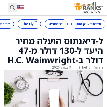
™
חדשות שוק ההון
וול סטריט
The Fly
קריפטו
ל‑דיאנתוס הועלה מחיר
היעד ל‑130 דולר מ‑47
דולר ב‑H.C. Wainwright
דה פליי (TheFly)
9 במרץ 2026