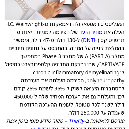
האנליסט סוויאמפאקולה ראמאקנת מ‑H.C. Wainwright
העלה את
מחיר היעד
של הפירמה למניית דיאנתוס
תרפויטיקס (
DNTH
) ל‑130 דולר מ‑47 דולר, וממשיך
בהמלצת קנייה על המניה. בהתבסס על נתונים חיוביים
מחלק A (PART A) של מחקר Phase 3 המתמשך
CAPTIVATE, שבו נבדקת התרופה קלספרובארט כטיפול
ל־chronic inflammatory demyelinating
polyneuropathy, הפירמה העלתה את הערכתה
להסתברות היציאה לשוק ל‑35% לעומת 26% קודם
לכן, והעלתה גם את הערכת המחיר שלה ל‑450,000
דולר לשנה לכל מטופל, לעומת ההערכה הקודמת
שעמדה על 250,000 דולר.
פורסם לראשונה ב‑
TheFly
– מקור מידע סופי בזמן אמת
לחדשות פיננסיות שוברות שוק.
נסו עכשיו >>