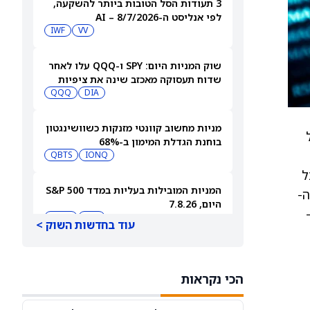
3 תעודות הסל הטובות ביותר להשקעה,
לפי אנליסט ה-AI – 8/7/2026
IWF
VV
שוק המניות היום: SPY ו-QQQ עלו לאחר
שדוח תעסוקה מאכזב שינה את ציפיות
הריבית
DIA
QQQ
מניות מחשוב קוונטי מזנקות כשוושינגטון
 של
בוחנת הגדלת המימון ב-68%
ת
QBTS
IONQ
בכל
המניות המובילות בעליות במדד S&P 500
 ה-
היום, 7.8.26
–
QQQ
DIA
עוד בחדשות השוק >
האם העסקה בבריטניה מבשרת צרות?
מניית פאראמונט סקיידנס
הכי נקראות
(NASDAQ:PSKY) עלתה בכל זאת
WBD
PSKY