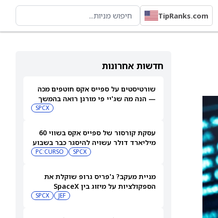
TipRanks.com
חדשות אחרונות
שורטיסטים על ספייס אקס חוטפים מכה
— הנה מה שג'יי פי מורגן רואה בהמשך
SPCX
עסקת קורסור של ספייס אקס בשווי 60
מיליארד דולר עשויה להיסגר כבר בשבוע
הבא… אבל המותג Cursor עלול להיעלם
SPCX
PC:CURSO
מניית מעקב? ג'פריס גרופ שוקלת את
הספקולציות על מיזוג בין SpaceX
לטסלה
JEF
SPCX