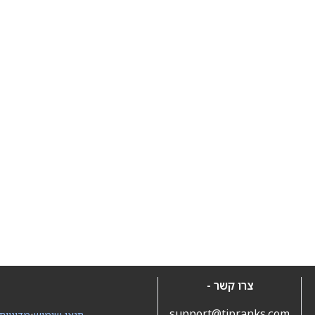
צרו קשר -
support@tipranks.com
תנאי שימוש
•
מדיניות