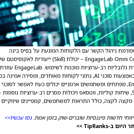
ה כי EngageLab, פלטפורמת ניהול הקשר עם הלקוחות המונעת על בסיס בינה
מלאכותית (AI), השיקה באופן רשמי את EngageLab Omni Connect – יכולת (Skill) ייעודית לאקוסיסטם
OpenClaw – שמציידת סוכני AI ביכולות תקשורת גלובליות רב-ערוציות מוכנות לשימוש. EngageLab עוזר
לעסקים לבנות קשרים חזקים יותר עם לקוחות באמצעות סוכני AI, נתוני לקוחות מאוחדים, ומסירה אמינה 
הערוצים. עם השקת EngageLab Omni Connect, מפתחים ומשתמשים ארגוניים יכולים כעת לאפשר לסוכני
AI שלהם להפעיל ישירות יכולות של דוא"ל, SMS, שיחות קוליות, ווטסאפ ויכולות מסרים רב-ערוציות נוספות 
מקצה לקצה, כולל התראות למשתמשים, קמפיינים שיווקיים
יווחי חדשות פיננסיות שוברים-שוק בזמן אמת.
נסו עכשיו>>
TipRanks >>