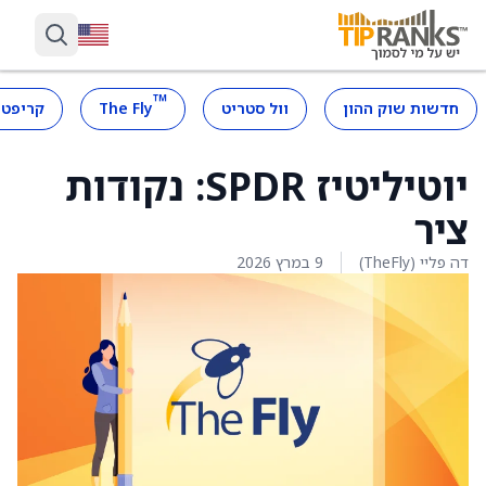
™
חדשות שוק ההון
וול סטריט
The Fly
קריפטו
יוטיליטיז SPDR: נקודות
ציר
דה פליי (TheFly)
9 במרץ 2026