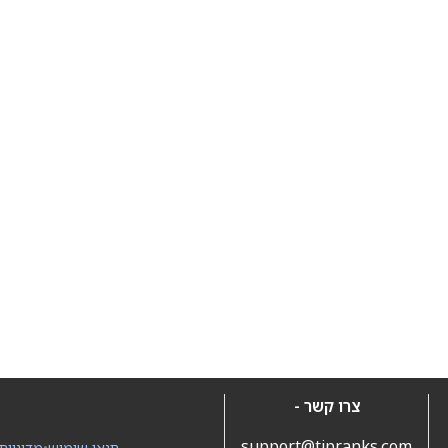
צרו קשר -
support@tipranks.com
תנאי שימוש
•
מדיניות