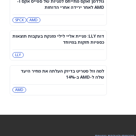
גולדמן זאקס מתייחס למניות של ספייס אקס ו-
למרות תוצאות טובות מהצפוי ברבעון
AMD לאחר ירידה אחרי הדוחות
הרביעי. מה הלחיץ את המשקיעים?
SNDK
SPCX
AMD
האם מניית קוסטקו (COST) עדיין קנייה
טובה אחרי דוח המכירות שלה ליולי
COST
2026?
דוח LLY: מניית אליי לילי מזנקת בעקבות תוצאות
כספיות חזקות במיוחד
פריצת הדרך הקוונטית של די־וייב
LLY
מוסיפה רוח גבית למניית QBTS לקראת
דוחות הרבעון השני
QBTS
למה וול סטריט בדיוק העלתה את מחיר היעד
שלה ל-AMD ב-14%
רשות התחרות אישרה: הוט מובייל תימכר
לפי שווי של 1.8 מיליארד שקל
AMD
IL:KSTN
DeepSeek מזהירה מפני עליית מחירים
גדולה, ומסיימת את עידן ה-AI הזול
במיוחד
PC:DEE6S
מניית SoundHound AI Class A (SOUN)
 פרטיות
•
הצהרת נגישות