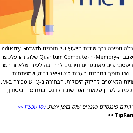
ממשלת אוסטרליה, כדי להאיץ את המסחור של שבב ה‑Quantum Compute-in-Memory שלה.
ריפטוגרפיים מאובטחים וניתנים להרחבה לעידן שלאחר המח
הקוונטי. שירות הייעוץ של תוכנית Industry Growth תומך בחברות בעלות פוטנציאל גבוה, שמפתחות
טכנולוגיות חדשניות שמתואמות עם סדרי העדיפויות ה
ידע לעידן שלאחר המחשוב הקוונטי בתחומי הביטחון,
ווחים פיננסיים שוברים‑שוק בזמן אמת.
נסו עכשיו >>