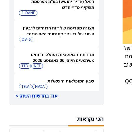
דנאל (אדיר יהושע) בע”מ מפרסמת
תשקיף מדף חדש
IL:DANE
תצוגה מקדימה של דוח הרווחים לרבעון
השני של די־וייב קוונטום: האם מניית
(QBTS) יכולה להמשיך לבנות על רבעון
QBTS
הפריצה שלה?
)שמחה להודיע כי קיבלה תמיכה דרך שירות הייעוץ של תוכנית Industry Growth של
תנודתיות באופציות ומהלכי רווחים
 זהו פלטפורמת
משתמעים היום, 06 באוגוסט 2026
שוב
TTD
NET
לאומיים לחיזוק היכולות. הבחירה ב‑BTQ מכירה ב‑QCIM
שבע המופלאות והשאלות
TSLA
NVDA
עוד בחדשות השוק >
SPCX, אנבידיה – קאת'י ווד מהמרת
בגדול על ספייס אקס ואנבידיה, ומוכרת
את פלנטיר
CRCL
NVDA
הכי נקראות
מניית סנדיסק (SNDK) נופלת ב-10%