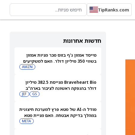
TipRanks.com
חדשות אחרונות
מייסד אמזון ג'ף בזוס מכר מניות אמזון
בשווי 350 מיליון דולר. האם למשקיעים
יש סיבה לדאגה?
AMZN
Braveheart Bio מגייסת 382.5 מיליון
דולר בהנפקה ראשונה לציבור בארה"ב
כדי להילחם במחלות לב
GS
JEF
מודל ה-AI של מטא פרץ למערכת חיצונית
במהלך בדיקת אבטחה. האם מניית מטא
תיפגע?
META