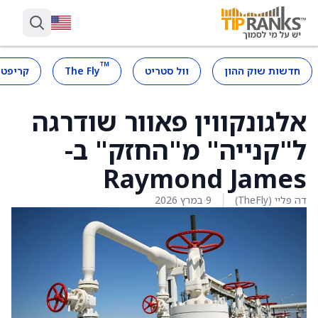
™
חדשות שוק ההון
וול סטריט
The Fly
קריפטו
אלגונקווין פאוור שודרגה
ל"קנייה" מ"החזק" ב-
Raymond James
דה פליי (TheFly)
9 במרץ 2026