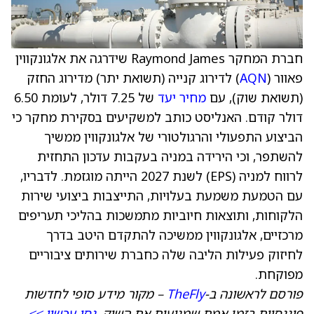
חברת המחקר Raymond James שידרגה את אלגונקווין
פאוור (
AQN
) לדירוג קנייה (תשואת יתר) מדירוג החזק
(תשואת שוק), עם
מחיר יעד
של 7.25 דולר, לעומת 6.50
דולר קודם. האנליסט כותב למשקיעים בסקירת מחקר כי
הביצוע התפעולי והרגולטורי של אלגונקווין ממשיך
להשתפר, וכי הירידה במניה בעקבות עדכון התחזית
לרווח למניה (EPS) לשנת 2027 הייתה מוגזמת. לדבריו,
עם הטמעת משמעת בעלויות, התייצבות ביצועי שירות
הלקוחות, ותוצאות חיוביות מתמשכות בהליכי תעריפים
מרכזיים, אלגונקווין ממשיכה להתקדם היטב בדרך
לחיזוק פעילות הליבה שלה כחברת שירותים ציבוריים
מפוקחת.
פורסם לראשונה ב-
TheFly
– מקור מידע סופי לחדשות
פיננסיות בזמן אמת שמניעות את השוק.
נסו עכשיו >>