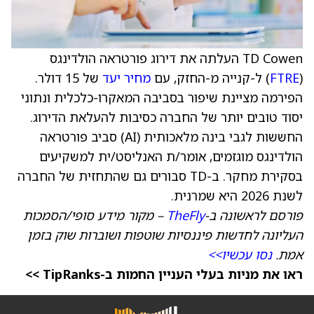
TD Cowen העלתה את דירוג פורטראה הולדינגס
(
FTRE
) ל-קנייה מ-החזק, עם
מחיר יעד
של 15 דולר.
הפירמה מציינת שיפור בסביבה המאקרו-כלכלית ונתוני
יסוד טובים יותר של החברה כסיבות להעלאת הדירוג.
החששות לגבי בינה מלאכותית (AI) סביב פורטראה
הולדינגס מוגזמים, אומר/ת האנליסט/ית למשקיעים
בסקירת מחקר. ב-TD סבורים גם שהתחזית של החברה
לשנת 2026 היא שמרנית.
פורסם לראשונה ב-
TheFly
– מקור מידע סופי/הסמכות
העליונה לחדשות פיננסיות שוטפות ושוברות שוק בזמן
אמת.
נסו עכשיו>>
ראו את מניות בעלי העניין החמות ב-TipRanks >>