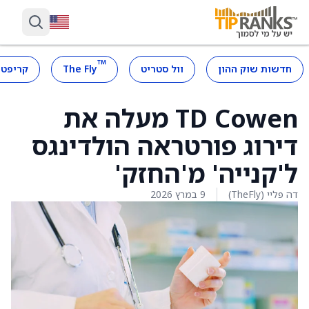
™
חדשות שוק ההון
וול סטריט
The Fly
קריפטו
TD Cowen מעלה את
דירוג פורטראה הולדינגס
ל'קנייה' מ'החזק'
דה פליי (TheFly)
9 במרץ 2026