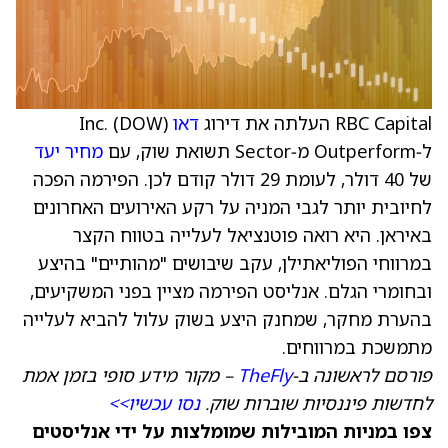
RBC Capital העלתה את דירוג
דאו
Inc. (DOW)
ל‑Outperform מ‑Sector תשואת שוק, עם
מחיר יעד
של 40 דולר, לעומת 29 דולר קודם לכן. הפירמה הפכה
לחיובית יותר לגבי המניה על רקע האירועים האחרונים
באיראן. היא רואה פוטנציאל לעלייה בטווח הקצר
במרווחי הפוליאתילן, עקב שיבושים "מהותיים" בהיצע
ובחומרי הגלם. אנליסט הפירמה מציין בפני המשקיעים,
בהערת מחקר, שמחנק היצע בשוק עלול להביא לעלייה
מתמשכת במרווחים.
פורסם לראשונה ב-
TheFly
– מקור מידע סופי בזמן אמת
לחדשות פיננסיות שוברות שוק.
נסו עכשיו>>
צפו במניות המובילות שמומלצות על ידי אנליסטים