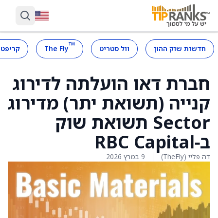
™
חדשות שוק ההון
וול סטריט
The Fly
קריפטו
חברת דאו הועלתה לדירוג
קנייה (תשואת יתר) מדירוג
Sector תשואת שוק
ב‑RBC Capital
דה פליי (TheFly)
9 במרץ 2026