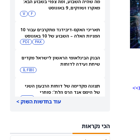
מה שהיה השבוע, ומה צפוי בשבוע הבא:
מאקרו ושווקים, 9 באוגוסט
V
F
תאריכי האקס-דיבידנד מתקרבים עבור 10
המניות האלה – השבוע של 10 באוגוסט
PDI
PAX
2026
הבנק הבינלאומי הראשון לישראל מקדים
שיחת ועידה לדוחות
IL:FIBI
תצוגה מקדימה של דוחות הרבעון השני
ו>>
של הימס אנד הרס הלת': סוחרי
האופציות נערכים לתנועה של 14.5%
HIMS
עוד בחדשות השוק >
במניית HIMS
תחזית מחיר מניית Rocket Lab Usa —
מה וול סטריט מצפה לקראת הדוח ב-10
הכי נקראות
באוגוסט
RKLB