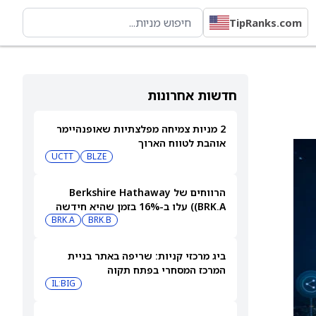
TipRanks.com
חדשות אחרונות
2 מניות צמיחה מפלצתיות שאופנהיימר
אוהבת לטווח הארוך
UCTT
BLZE
הרווחים של Berkshire Hathaway
(BRK.A) עלו ב-16% בזמן שהיא חידשה
BRK.B
רכישות עצמיות בהיקף של 4.5 מיליארד
BRK.A
דולר
ביג מרכזי קניות: שריפה באתר בניית
המרכז המסחרי בפתח תקוה
IL:BIG