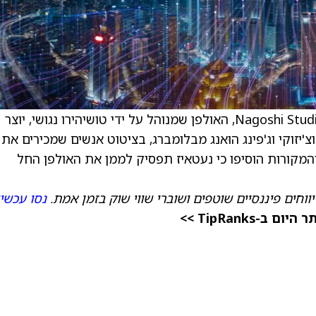
) מתכננת להפסיק את המימון ל-Nagoshi Studio, האולפן שמנוהל על ידי טושיהירו נגושי, יוצר
וחים טקאשי מוצ'יזוקי וג'פינג הוּאנג מבלומברג, בציטוט אנשים שמכירים את
המקורות הוסיפו כי נעטאיז תפסיק לממן את האולפן החל
ווחים פיננסיים שוטפים ושוברי שווי שוק בזמן אמת.
נסו עכשי
TipRanks >>