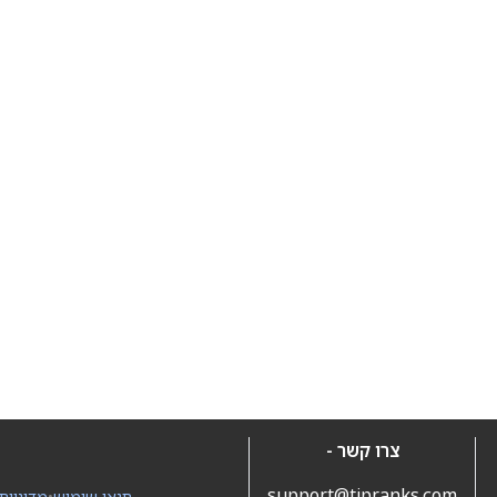
צרו קשר -
support@tipranks.com
תנאי שימוש
•
מדיניות