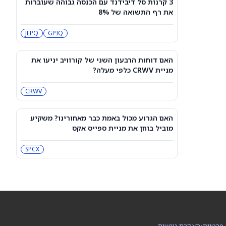
3 קרנות סל דיבידנד עם הכנסה גבוהה שעוברות
3 קרנות סל דיבידנד עם הכנסה גבוהה
את רף התשואה של 8%
שעוברות את רף התשואה של 8%
JEPQ
GPIQ
JEPQ
GPIQ
האם דוחות הרבעון השני של קורוויב
יניעו את מניית CRWV כלפי מעלה?
האם דוחות הרבעון השני של קורוויב יניעו את
CRWV
מניית CRWV כלפי מעלה?
CRWV
האם הגרוע מכול באמת כבר מאחורינו?
משקיע מוביל בוחן את מניית ספייס אקס
SPCX
האם הגרוע מכול באמת כבר מאחורינו? משקיע
מוביל בוחן את מניית ספייס אקס
מיקרון או SK hynix: מניית שבבי AI אחת
היא מציאה, והשנייה יקרה מדי
SPCX
SKHY
MU
"משחקת באש": משקיע מזהיר לגבי
מניית אנבידיה
NVDA
 פרטיות
•
הצהרת נגישות