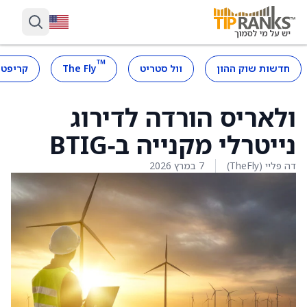
™
חדשות שוק ההון
וול סטריט
The Fly
קריפטו
ולאריס הורדה לדירוג
נייטרלי מקנייה ב‑BTIG
דה פליי (TheFly)
7 במרץ 2026