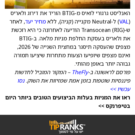
האנליסט גרגורי לואיס מ‑BTIG הוריד את דירוג ולאריס
(
VAL
) ל‑Neutral מקנייה (קניה), ללא
מחיר יעד
, לאחר
ש‑Transocean (RIG) הודיעה לאחרונה כי היא רוכשת
את ולאריס בעסקת החלפת מניות מלאה. ב‑BTIG
מצפים שהעסקה תיסגר במחצית השנייה של 2026,
ואינם מצפים שיופיעו הצעות מתחרות שיציעו תמורה
גבוהה יותר באופן מהותי.
פורסם לראשונה ב‑
TheFly
– המקור המוביל לחדשות
פיננסיות שוטפות בזמן אמת שמזיזות את השוק.
נסו
עכשיו >>
ראו את המניות בעלות הביצועים הטובים ביותר היום
בטיפרנקס >>