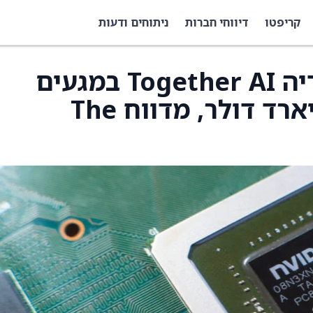
קריפטו
דיווחי חברות
ניתוחים ודעות
שותפת הענן של אנבידיה Together AI במגעים
לגיוס לפי שווי 7.5 מיליארד דולר, מדווח The