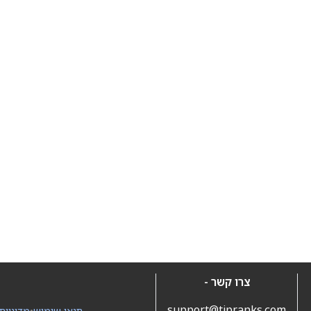
צרו קשר -
support@tipranks.com
תנאי שימוש
•
מדיניות