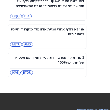
דאו ג'ונס היום: ה-DJIA בדרך לקטוע רצף של
למה מניית פלאנטיר מזנקת היום — ומה
חמישה ימי עליות כשמחירי הנפט מתאוששים
בנק אוף אמריקה צופה בהמשך
PLTR
QQQ
DIA
למה שוק המניות עולה היום, 7.8.26?
QQQ
DIA
אני לא רודף אחרי מניית אדוונסד מיקרו דיווייסז
במחיר הזה
מהו מחיר היעד הגבוה ביותר למניית
META
AMD
ספייס אקס (SPCX)?
SPCX
3 מניות קריפטו בדירוג קנייה חזקה עם אפסייד
של יותר מ-100%
רשת ההמבורגרים הזו בדיוק קיצצה את
הדיבידנד שלה בחצי
HIVE
WEN
BTDR
משקיעים חכמים נוטשים את מניית פלאג
פאוור (PLUG) לקראת דוחות הרבעון
השני
PLUG
עוד בינה מלאכותית יוצאת משליטה:
 פרטיות
•
הצהרת נגישות