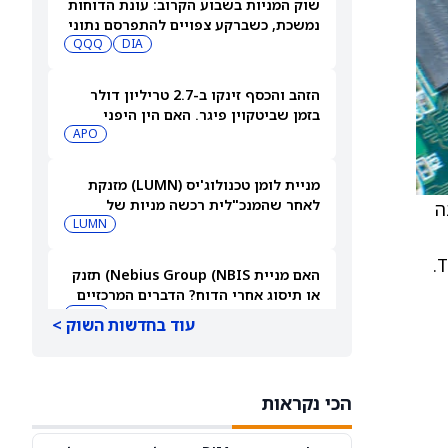
שוק המניות בשבוע הקרוב: עונת הדוחות
נמשכת, כשברקע צפויים להתפרסם נתוני
אינפלציה מרכזיים
DIA
QQQ
הזהב והכסף זינקו ב-2.7 טריליון דולר
בזמן שביטקוין פיגר. האם הין היפני
החזיק את הקריפטו מאחור?
APO
מניית לומן טכנולוג'יס (LUMN) מזנקת
לאחר שהמנכ"לית רכשה מניות של
ה
החברה
LUMN
money) של כ-7.5 מיליארד דולר, כך מדווחות ולידה פאו, סטפני פלאצולו ואניסה גארדיזי מ-The Information.
האם מניית Nebius Group (NBIS) תזנק
או תיסוג אחרי הדוח? הדברים המרכזיים
שצריך לעקוב אחריהם
NBIS
עוד בחדשות השוק >
SK Hynix חושפת תוכנית מפעלים בהיקף
של 38 מיליארד דולר. האם גל ההשקעות
הכי נקראות
העצום הזה יפגע במניית מיקרון
MU
MSFT
טכנולוג'י?