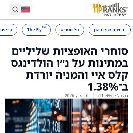
™
חדשות שוק ההון
וול סטריט
The Fly
קריפטו
סוחרי האופציות שליליים
במתינות על נ״ו הולדינגס
קלס איי והמניה יורדת
ב־1.38%
דה פליי (TheFly)
6 במרץ 2026