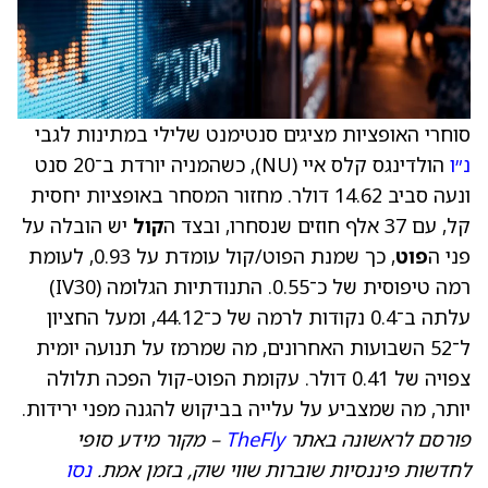
סוחרי האופציות מציגים סנטימנט שלילי במתינות לגבי
נ״ו
הולדינגס קלס איי (NU), כשהמניה יורדת ב־20 סנט
ונעה סביב 14.62 דולר. מחזור המסחר באופציות יחסית
קל, עם 37 אלף חוזים שנסחרו, ובצד ה
קול
יש הובלה על
פני ה
פוט
, כך שמנת הפוט/קול עומדת על 0.93, לעומת
רמה טיפוסית של כ־0.55. התנודתיות הגלומה (IV30)
עלתה ב־0.4 נקודות לרמה של כ־44.12, ומעל החציון
ל־52 השבועות האחרונים, מה שמרמז על תנועה יומית
צפויה של 0.41 דולר. עקומת הפוט-קול הפכה תלולה
יותר, מה שמצביע על עלייה בביקוש להגנה מפני ירידות.
פורסם לראשונה באתר
TheFly
– מקור מידע סופי
לחדשות פיננסיות שוברות שווי שוק, בזמן אמת.
נסו