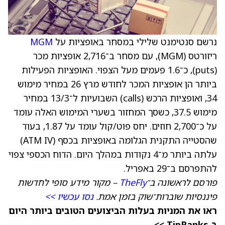
נרשם סנטימנט שלילי במסחר באופציות על
MGM
ריזורטס (MGM), עם מסחר ב־2,716 אופציות מכר
(puts), כ־1.6 פעמים מעל הצפוי. האופציות הפעילות
ביותר הן אופציות המכר לחודש מרץ 26 במחיר מימוש
34, ואופציות הרכש (calls) השבועיות ל־13/3 במחיר
מימוש 37.5, כשסך המחזור בשערי המימוש האלה עומד
על כ־2,700 חוזים. יחס פוט/קול עומד על 1.87, בעוד
שהסטייה התקנית הגלומה באופציות בכסף (ATM IV)
עלתה ביותר מ־4 נקודות במהלך היום. הדוח הכספי צפוי
להתפרסם ב־29 באפריל.
פורסם לראשונה ב־
TheFly
– מקור מידע סופי לחדשות
פיננסיות שוברות־שוק בזמן אמת.
נסו עכשיו >>
ראו את המניות בעלות הביצועים הטובים ביותר היום
ב-TipRanks >>