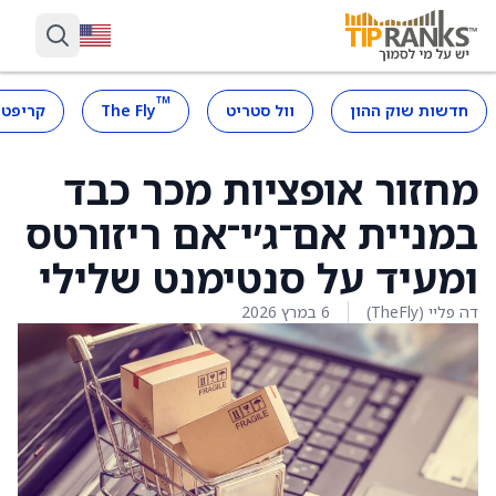
™
חדשות שוק ההון
וול סטריט
The Fly
קריפטו
מחזור אופציות מכר כבד
במניית אם־ג׳י־אם ריזורטס
ומעיד על סנטימנט שלילי
דה פליי (TheFly)
6 במרץ 2026