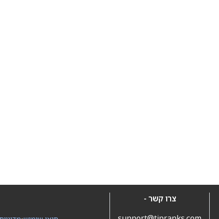
צרו קשר -
support@tipranks.com
תנאי שימוש
•
מדיניות