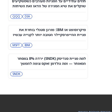
חוזים עתידיים על המניות מעורבים כשמשקיעים
סוד שעוזר לטסלה באירופה: מניית טסלה
שוקלים את שיא הסגירה של הדאו ואת השיחות
(טסלה) יורדת למרות הדחיפה האירופית
בין ארה"ב לאיראן
TSLA
QQQ
DIA
3 קרנות הסל הטובות ביותר של
Vanguard לבניית הכנסה פסיבית
מיקרוסופט או IBM: מורגן סטנלי בוחרת את
בפרישה
RY
JNJ
מניית ההייפרסקיילר הטובה יותר לקנייה עכשיו
MSFT
IBM
מניית AMD מזנקת לאחר שליסה סו
ביטלה את החשיבות של שבחי אילון
מאסק לאנבידיה
AMD
NVDA
למה מניית סנדיסק (SNDK) ירדה 8% במסחר
המאוחר — ומה גולדמן זאקס צופה להמשך
רמי לוי: התקיימו התנאים להסכמי מועדון
התעופה עם ישראכרט וישראייר
SNDK
IL:RMLI
דאו ג'ונס היום: ה-DJIA בדרך לקטוע רצף
של חמישה ימי עליות כשהנפט מתאושש
QQQ
DIA
 פרטיות
•
הצהרת נגישות