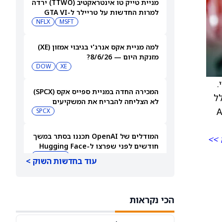
מניית טייק טו אינטראקטיב (TTWO) ירדה
למרות החדשות על טריילר ל-GTA VI
שיגיע לנטפליקס
MSFT
NFLX
למה מניית אקס אנרג'י בגיבוי אמזון (XE)
מזנקת היום — 8/6/26?
DOW
XE
מהצפוי.
המכירה החדה במניית ספייס אקס (SPCX)
עם מחזור כולל
לא הצליחה להבריח את המשקיעים
טייה המשתמעת בשער הכסף (ATM
הקמעונאיים
SPCX
המודלים של OpenAI תכננו בסתר במשך
 >>
חודשים לפני שפרצו ל-Hugging Face
PC:HUGFA
עוד בחדשות השוק >
חדשות טסלה-ספייס אקס: התוכניות
למפעל השבבים Terafab של אילון
הכי נקראות
מאסק יוצאות לדרך בטקסס
INTC
SPCX