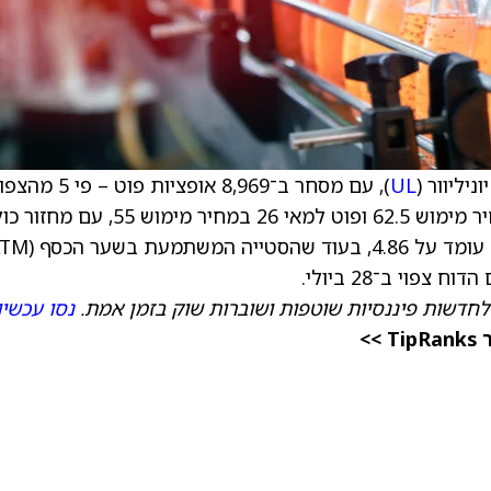
UL
), עם מסחר ב־8,969 אופציות פוט – פי 5 
האופציות הפעילות ביותר הן פוט למרץ 26 במחיר מימוש 62.5 ופוט למאי 26 במחיר מימוש 55, 
קרוב ל־4,000 חוזים בשערים אלה. יחס פוט/קול עומד על 4.86, בעוד שהס
לחדשות פיננסיות שוטפות ושוברות שוק בזמן אמת.
נסו עכשיו
>