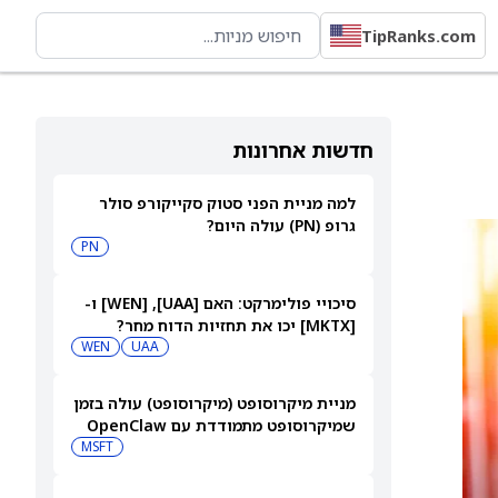
TipRanks.com
חדשות אחרונות
למה מניית הפני סטוק סקייקורפ סולר
גרופ (PN) עולה היום?
PN
סיכויי פולימרקט: האם [UAA], ‏[WEN] ו-
[MKTX] יכו את תחזיות הדוח מחר?
WEN
UAA
מניית מיקרוסופט (מיקרוסופט) עולה בזמן
שמיקרוסופט מתמודדת עם OpenClaw
MSFT