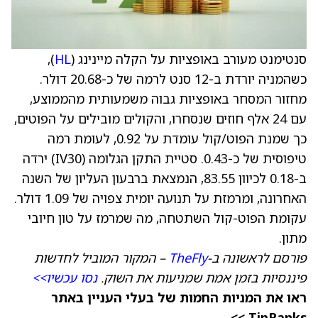
סנטימנט מעורב באופציות על הקלה מיינינג (
HL
),
כשהמניה יורדת ב-12 סנט לרמה של כ-20.68 דולר.
מחזור המסחר באופציות גבוה משמעותית מהממוצע,
עם 24 אלף חוזים שנסחרו, והקולים מובילים על הפוטים,
כך שמנת הפוט/קול עומדת על 0.92, לעומת רמה
טיפוסית של כ-0.43. סטיית התקן הגלומה (IV30) ירדה
ב-0.18 לכיוון 83.55, הנמצאת ברבעון העליון של השנה
האחרונה, ומרמזת על תנועה יומית צפויה של 1.09 דולר.
עקומת הפוט-קול השתטחה, מה שמרמז על טון חיובי
מתון.
פורסם לראשונה ב-
TheFly
– המקור המוביל לחדשות
פיננסיות בזמן אמת שמניעות את השוק.
נסו עכשיו>>
ראו את המניות החמות של בעלי העניין באתר
TipRanks >>