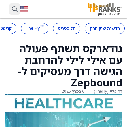
™
חדשות שוק ההון
וול סטריט
The Fly
קריפטו
גודארקס תשתף פעולה
עם אילי לילי להרחבת
הגישה דרך מעסיקים ל-
Zepbound
דה פליי (TheFly)
6 במרץ 2026