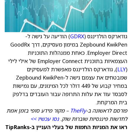
גודארקס הולדינגס (
GDRX
) הודיעה על גישה ל-
Zepbound KwikPen במימון מעסיקים, דרך GoodRx
Employer Direct. כאחת ממנהלות התוכניות
העצמאיות בתוכנית Employer Connect של אילי לילי
(
LLY
), גודארקס הולדינגס מאפשרת למעסיקים
שמבטחים את עצמם גישה ל-Zepbound KwikPen
במחיר קבוע של 449 דולר לכל המינונים, עם גמישות
לסבסד עוד את עלות התרופה עבור העובדים בדלפק
בית המרקחת.
פורסם לראשונה ב-
TheFly
– מקור מידע סופי בזמן אמת
לחדשות פיננסיות שוברות שוק.
נסו עכשיו >>
ראו את המניות החמות של בעלי העניין ב-TipRanks