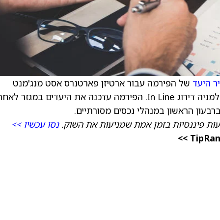
ר היעד
של הפירמה עבור ארטיזן פארטנרס אסט מנג'מנט
) ל‑39 דולר מ‑42 דולר, וממשיך להעניק למניה דירוג In Line. הפירמה עדכנה את היעדים במגזר לאח
רבעון הראשון במנהלי נכסים מסורתיים.
עות פיננסיות בזמן אמת שמניעות את השוק.
נסו עכשיו >>