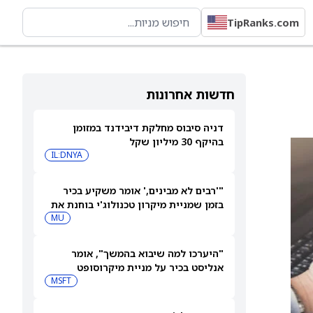
TipRanks.com
חדשות אחרונות
דניה סיבוס מחלקת דיבידנד במזומן
בהיקף 30 מיליון שקל
IL:DNYA
"'רבים לא מבינים,' אומר משקיע בכיר
בזמן שמניית מיקרון טכנולוג'י בוחנת את
המהלך הבא שלה"
MU
"היערכו למה שיבוא בהמשך", אומר
אנליסט בכיר על מניית מיקרוסופט
MSFT