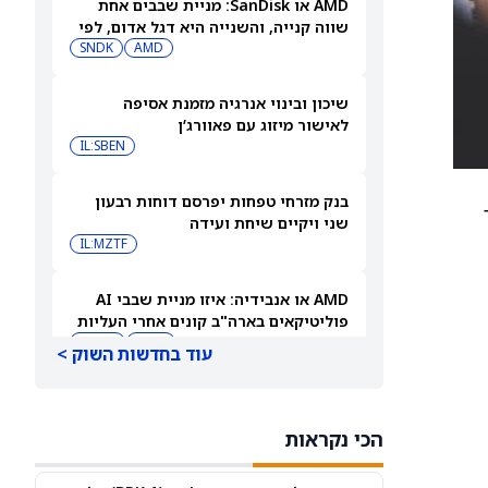
AMD או SanDisk: מניית שבבים אחת
שווה קנייה, והשנייה היא דגל אדום, לפי
משקיע מוביל
AMD
SNDK
שיכון ובינוי אנרגיה מזמנת אסיפה
לאישור מיזוג עם פאוורג’ן
IL:SBEN
בנק מזרחי טפחות יפרסם דוחות רבעון
ר
שני ויקיים שיחת ועידה
IL:MZTF
AMD או אנבידיה: איזו מניית שבבי AI
פוליטיקאים בארה"ב קונים אחרי העליות
שלהן ב-2026?
AMD
NVDA
עוד בחדשות השוק >
ספייס אקס או פלנטיר: גולדמן זאקס אומר
שרק מניה אחת היא קנייה אחרי הראלים
הכי נקראות
האחרונים
PLTR
SPCX