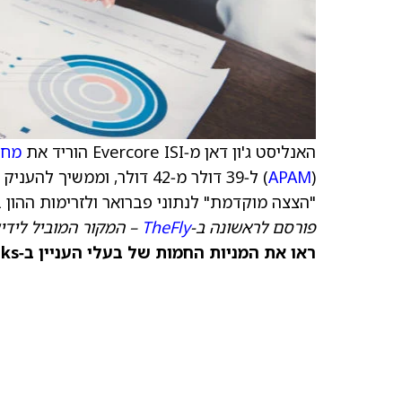
האנליסט ג'ון דאן מ‑Evercore ISI הוריד את
מחי
APAM
(
"הצצה מוקדמת" לנתוני פברואר ולזרימות ההון ב
פורסם לראשונה ב‑
TheFly
– המקור המוביל לידי
ראו את המניות החמות של בעלי העניין ב‑TipRanks >>