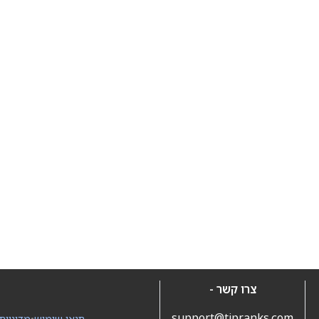
צרו קשר -
support@tipranks.com
תנאי שימוש
•
מדיניות