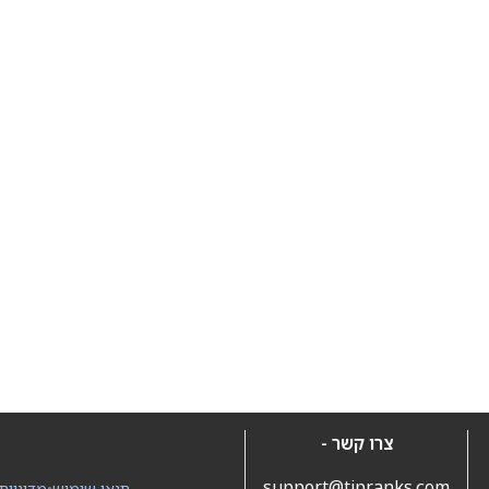
צרו קשר -
support@tipranks.com
תנאי שימוש
•
מדיניות