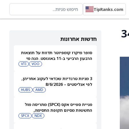
TipRanks.com
 למניית סיינה ל־345
חדשות אחרונות
סופר מיקרו קומפיוטר תדווח על תוצאות
הרבעון הרביעי ב-11 באוגוסט. הנה מי
מחזיק במניית SMCI
VOO
VTI
3 מניות טרנדיות שכדאי לעקוב אחריהן,
לפי אנליסטים – 8/6/2026
HUBS
AMD
מניית ספייס אקס (SPCX) מתריסה מול
החששות מסיום תקופת החסימה,
ומטפסת לאחר שחרור 911 מיליון מניות
NDX
SPCX