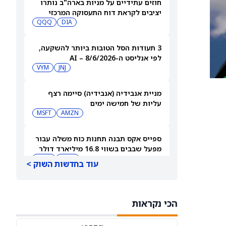
חוזים עתידיים על מניות בארה"ב נותרו
יציבים לקראת דוח התעסוקה המרכזי
QQQ
DIA
3 תעודות הסל הטובות ביותר להשקעה,
לפי אנליסט ה-AI – 8/6/2026
VYM
JNJ
מניית אנבידיה (אנבידיה) סיימה רצף
עליות של חמישה ימים
MSFT
AMZN
ספייס אקס תבנה תחנות כוח משלה עבור
מפעל שבבים בשווי 16.8 מיליארד דולר
SPCX
INTC
עוד בחדשות השוק >
חדשות מיזוגים ורכישות: אדוונסד מיקרו
דיווייסז רוכשת את Taalas כדי לחזק את
הכי נקראות
מהלך ה-AI inference שלה
AMD