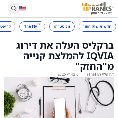
™
חדשות שוק ההון
וול סטריט
The Fly
קריפטו
ברקליס העלה את דירוג
IQVIA להמלצת קנייה
מ"החזק"
דה פליי (TheFly)
6 במרץ 2026