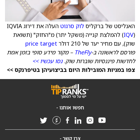
האנליסט של ברקליס
לוק סרגוט
העלה את דירוג IQVIA
IQV
(
) להמלצת קנייה (משקל יתר) מ"החזק" (תשואת
שוק), עם מחיר יעד של 210 דולר
price target
פורסם לראשונה ב-
TheFly
– מקור מידע סופי בזמן אמת
לחדשות פיננסיות שוברות שוק.
נסו עכשיו >>
צפו במניות המובילות היום בביצועיהן בטיפרנקס >>
חפשו אותנו -
צרו קשר -