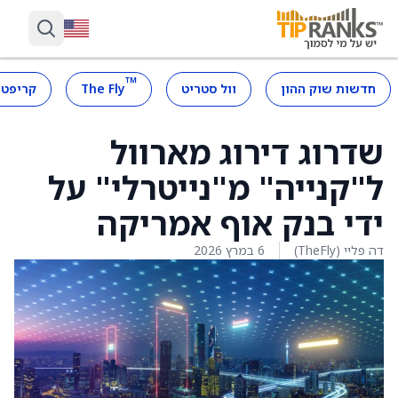
™
חדשות שוק ההון
וול סטריט
The Fly
קריפטו
שדרוג דירוג מארוול
ל"קנייה" מ"נייטרלי" על
ידי בנק אוף אמריקה
דה פליי (TheFly)
6 במרץ 2026