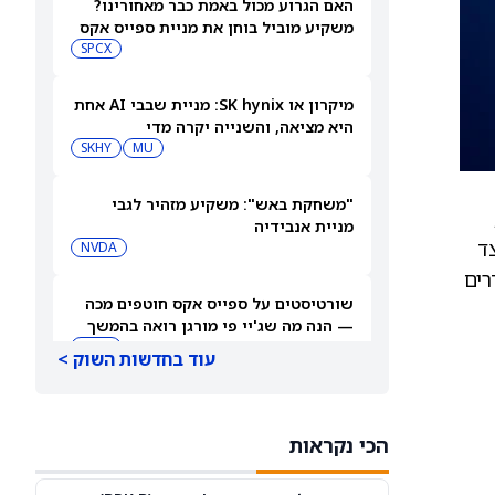
האם הגרוע מכול באמת כבר מאחורינו?
משקיע מוביל בוחן את מניית ספייס אקס
SPCX
מיקרון או SK hynix: מניית שבבי AI אחת
היא מציאה, והשנייה יקרה מדי
SKHY
MU
"משחקת באש": משקיע מזהיר לגבי
מניית אנבידיה
צד
NVDA
רים
שורטיסטים על ספייס אקס חוטפים מכה
— הנה מה שג'יי פי מורגן רואה בהמשך
SPCX
עוד בחדשות השוק >
עסקת קורסור של ספייס אקס בשווי 60
מיליארד דולר עשויה להיסגר כבר בשבוע
הכי נקראות
הבא… אבל המותג Cursor עלול להיעלם
SPCX
PC:CURSO