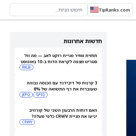
TipRanks.com
חדשות אחרונות
תחזית מחיר מניית רוקט לאב — מה וול
סטריט מצפה לקראת הדוח ב-10 באוגוסט
RKLB
3 קרנות סל דיבידנד עם הכנסה גבוהה
שעוברות את רף התשואה של 8%
JEPQ
GPIQ
האם דוחות הרבעון השני של קורוויב
יניעו את מניית CRWV כלפי מעלה?
CRWV