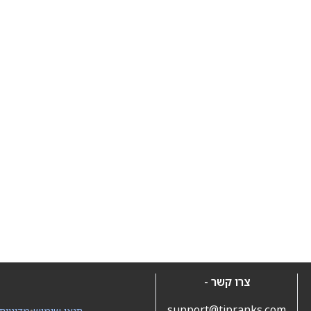
צרו קשר -
support@tipranks.com
תנאי שימוש
•
מדיניות