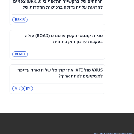
הרווחים של ברקשייר הת'אווי בי (BRK.B) צפויים
מניית מעקב? ג'פריס גרופ שוקלת את
להראות עלייה גדולה ברכישות החוזרות של
הספקולציות על מיזוג בין SpaceX
המניה
לטסלה
JEF
SPCX
BRK.B
3 תעודות הסל הטובות ביותר להשקעה,
לפי אנליסט ה-AI – 8/7/2026
מניית קונסטרהקשן פרטנרס (ROAD) עולה
IWF
VV
בעקבות עדכון חזק בתחזית
ROAD
שוק המניות היום: SPY ו-QQQ עלו לאחר
שדוח תעסוקה מאכזב שינה את ציפיות
הריבית
DIA
QQQ
VXUS מול VTI: איזו קרן סל של ונגארד עדיפה
למשקיעים לטווח ארוך?
מניות מחשוב קוונטי מזנקות כשוושינגטון
בוחנת הגדלת המימון ב-68%
RY
VTI
QBTS
IONQ
המניות המובילות בעליות במדד S&P 500
היום, 7.8.26
QQQ
DIA
 פרטיות
•
הצהרת נגישות