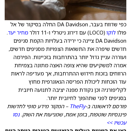
כפי שדווח בעבר, DA Davidson החלה בסיקור של אל
פולו
לוקו
(LOCO) עם דירוג ניטרלי ו-11 דולר
מחיר יעד
.
DA Davidson ציינה כי ירידה בעלויות הקמת סניפים
חדשים שיפרה את התשואות הצפויות מסניפים חדשים,
ועוררה עניין גדול יותר בהתרחבות בזכיינות. הפירמה
אמרה למשקיעים שהיא צופה האצה מתונה בצמיחת
הרווחים בזכות חידוש ההתרחבות, אך מעדיפה לראות
עוד הוכחות ליכולת הפריסה הגאוגרפית מחוץ
לקליפורניה וכן נקודת מפנה יציבה לתנועה חיובית
בסניפים לפני שתהפוך לחיובית יותר.
פורסם לראשונה ב-
TheFly
– המקור מידע סופי לחדשות
פיננסיות שוטפות, בזמן אמת, שמניעות את השוק.
נסו
עכשיו >>
ראו את המניות בעלות הביצועים הטובים ביותר היום