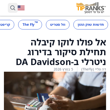
™
חדשות שוק ההון
וול סטריט
The Fly
קריפטו
אל פולו לוקו קיבלה
תחילת סיקור בדירוג
ניטרלי ב‑DA Davidson
דה פליי (TheFly)
5 במרץ 2026