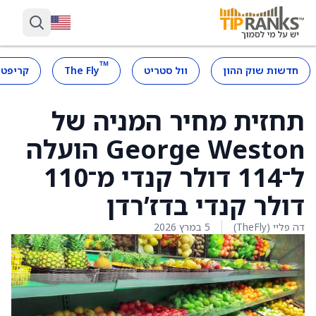
™
חדשות שוק ההון
וול סטריט
The Fly
קריפטו
תחזית מחיר המניה של
George Weston הועלה
ל־114 דולר קנדי מ־110
דולר קנדי בדז’רדן
דה פליי (TheFly)
5 במרץ 2026