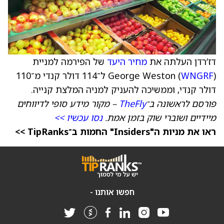
דז’רדן העלתה את
מחיר היעד
של הפירמה למניית
WNGRF
George Weston (
) ל־114 דולר קנדי מ־110
דולר קנדי, וממשיכה להעניק למניה המלצת קנייה.
פורסם לראשונה ב־
TheFly
– מקור מידע סופי לדיווחים
מיידיים ושוברי שוק בזמן אמת.
נסו עכשיו >>
ראו את מניות ה"Insiders" החמות ב־TipRanks >>
חפשו אותנו -