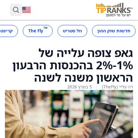
™
חדשות שוק ההון
וול סטריט
The Fly
קריפטו
גאפ צופה עלייה של
1%-2% בהכנסות הרבעון
הראשון משנה לשנה
דה פליי (TheFly)
5 במרץ 2026