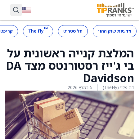
™
חדשות שוק ההון
וול סטריט
The Fly
קריפטו
המלצת קנייה ראשונית על
בי ג'ייז רסטורנטס מצד DA
Davidson
דה פליי (TheFly)
5 במרץ 2026