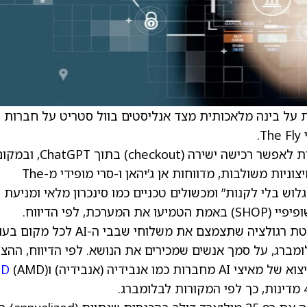
 על בינה מלאכותית מצד אנליסטים בוול סטריט על חברות
.
OpenAI מצמצמת את התוכניות לאפשר רכישה ישירה (checkout) בתוך hatGPT
זאת בוחרת להשלים עסקאות דרך אפליקציות חיצוניות משולבות, מדווחות אן ג’יהאן ו-סרי מופידי מ-The
וש בלי לקנות” ומכשולים טכניים כמו סינכרון מלאי ומניעת
ופיפיי
(
SHOP
) באמת הטמיעו את המערכת, לפי הדיווח.
גורמים בבית הלבן ניסחו טיוטת רגולציה שתצמצם את משלוחי שבבי ה-AI ל
ומברג, על סמך אנשים שמכירים את הנושא. לפי הדיווח, ההצ
חברות כמו אנבידיה
(
אנבידיה
) ו
(AMD)
MD