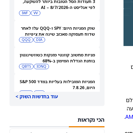
3 תעודות הסל הטובות ביותר להשקעה,
לפי אנליסט ה-AI – 8/7/2026
IWF
VV
שוק המניות היום: SPY ו-QQQ עלו לאחר
שדוח תעסוקה מאכזב שינה את ציפיות
הריבית
DIA
QQQ
מניות מחשוב קוונטי מזנקות כשוושינגטון
בוחנת הגדלת המימון ב-68%
C, ובמקום
QBTS
IONQ
המניות המובילות בעליות במדד S&P 500
היום, 7.8.26
QQQ
DIA
עוד בחדשות השוק >
כל מקום בעולם
עה
האם העסקה בבריטניה מבשרת צרות?
מניית פאראמונט סקיידנס
.
A
הכי נקראות
(NASDAQ:PSKY) עלתה בכל זאת
WBD
PSKY