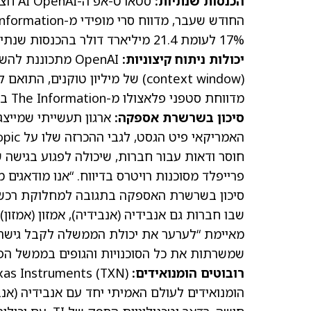
הכנסות שנתיות:
החודש שעבר, מדווח סרי מופידי מ-The Information ב
17% לעומת 21.4 מיליארד דולר בהכנסות שנתיות שהחברה ייצרה בסוף השנה, מוסיף הכותב.
יכולות ניתוח קיצוניות:
מדווחת סטפני פלאצולו מ-The Information ב
סיכון בשרשרת אספקה:
ארגון תעשייתי שמייצג 
חוסר ודאות עבור חברות, שיכולה לפגוע בגישה 
פרייפלד מסוכנות רויטרס ב
דיווח
. “אנו מודאגים
שבו חברות גם אנבידיה
(אנבידיה)
, אמזון
(
אמזון
)
מאיימת “לערער את יכולת הממשלה לקבל גישה 
שמשרתות את כל הסוכנויות והגופים בממשל הפד
רובוטים הומנואידים:
Texas Instruments
TXN
(
הומנואידים לעולם האמיתי יחד עם אנבידיה
(אנב