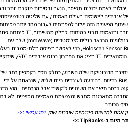
נולוגיות הספק של TI, עם יכולות המחשוב הרובוטיות המתקדמות של אנבידיה, טכנולוגיות 
כולות לאמת יכולות תפיסה, הנעה ובטיחות מוקדם יותר ובד
מחברת את יכולות ה-AI הפיזיות של אנבידיה ליישומים בעולם האמיתי, עם שליטה דטרמיניסט
יתוף הפעולה הזה יעזור למפתחים לעבור מהר יותר מפיתוח
וירטואלי למערכות מוכנות לייצור, שניתנות להרחבה ותואמות תקני בטיחות. כחלק מהשיתוף, TI
איחוד חיישנים (sensor fusion) על ידי שילוב טכנולוגיית הרדאר בגלים מילימטריים (mmWave) שלה עם
אנבידיה Jetson Thor באמצעות אנבידיה Holoscan Sensor Bridge, כדי לאפשר תפיסה תלת-ממדית ב
השהיה נמוכה ומודעות בטיחותית עבור רובוטים הומנואידים. TI תציג את הפתרון בכנס אנב
חידת הרובוטיקה שלה השבוע, כחלק נוסף בקמפיין רחב של
דיווח
. בהודעה לעובדים ביום שלישי, שנראתה על ידי
Business Ins, סגן נשיא אמזון Robotics סקוט דרסר תיאר את השינויים כ“קשים אבל הכרחיים.” הוא הד
החברה מתארגנת מחדש ומצמצמת מאמצים מסוימים. לא ברו
סיף הכותב.
ן אמת לחדשות פיננסיות שוברות שוק.
נסו עכשיו >>
TipRanks >>