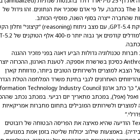
סטארט-אפ ה-AI OpenAI חצה את רף 25
כתבה
, על פי אדם שמכיר את הנתונים. זהו גידול של
OpenAI מתכוננת להשקת GPT-5.4, עם מצב ניתוח (reasoning) “קיצוני” וח
כתבה
.
חברות טכנולוגיה גדולות הביע דאגה בפני מזכיר ההגנה
האמריקאי פיט הגסט, לגבי ההכרזה שלו על Anthropic כסיכון בשרשרת אספקה. לטענת הארגון, ההכרזה יו
של הצבא למוצרים ולשירותים הטובים ביותר, מדווחת קארן
 מהדיווחים האחרונים לגבי בחינת משרד המלחמה הטלת הגדר
 ואפל
(
אפל
), במכתב מתאריך יום רביעי. במכתב נכתב שההכ
למוצרים ולשירותים המובילים בתחום מחברות אמריקאיות
רלי.”
) הודיעה שהיא מאיצה את הפריסה הבטוחה של רובוטים
ידיה)
. באמצעות שילוב יכולות שליטה בזמן אמת במנועים,