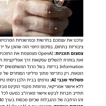
עדכנו את עצמכם בחדשות ובפרשנויות המרכזיות
ציבוריות בתחום, בסיכום היומי הזה שהוכן על ידי The Fly
צמצום תוכניות:
Information ב
דיווח
. בשל הרגל המשתמשים “לגל
הונאות, רק כתריסר מתוך מיליוני הסוחרים של ש
משלוחי שבבי AI:
ללא אישור אמריקאי, מדווחת מקנזי הוקינס מבל
תחייב חברות לבקש אישור מארה"ב כמעט לכל יצוא של מאיצי AI מ
זהו הרחבה של ההגבלות שכיום מכסות בערך 40 מדינות, כך לפי המקורות לבלומברג.