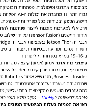
חישה, רדאר וטכ
מבוססות אתרנט וסימולציה, מפתחות רובוטיקה י
גבוה יותר. TI 
חישה, הספק ובטיחות בכל מפרק ותת-מערכת. ש
ב-16–19 במרץ בסן חוזה, קליפורניה.
קיצוצי כוח אדם:
אמזון
(אמזון)
קיצצה משרות בי
צמצום עלויות, מדווח יוג’ין קים מ-Business Insider ב
ider
שרובוטיקה נשארת “עדיפות אסטרטגית” גם כש
כמה עובדים הושפעו מהקיצוצים ביום שלישי, מו
פורסם לראשונה ב
TheFly
– מקור מידע סופי בזמ
ראו את המניות בעלות הביצועים הטובים ביותר היום ב-