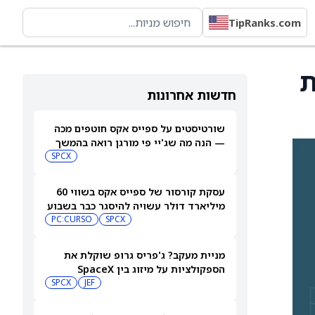
TipRanks.com
ות
חדשות אחרונות
שורטיסטים על ספייס אקס חוטפים מכה
— הנה מה שג'יי פי מורגן רואה בהמשך
SPCX
עסקת קורסור של ספייס אקס בשווי 60
מיליארד דולר עשויה להיסגר כבר בשבוע
הבא… אבל המותג Cursor עלול להיעלם
SPCX
PC:CURSO
מניית מעקב? ג'פריס גרופ שוקלת את
הספקולציות על מיזוג בין SpaceX
לטסלה
JEF
SPCX