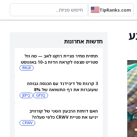
TipRanks.com
שבע
חדשות אחרונות
תחזית מחיר מניית רוקט לאב — מה וול
סטריט מצפה לקראת הדוח ב-10 באוגוסט
RKLB
3 קרנות סל דיבידנד עם הכנסה גבוהה
שעוברות את רף התשואה של 8%
JEPQ
GPIQ
האם דוחות הרבעון השני של קורוויב
יניעו את מניית CRWV כלפי מעלה?
CRWV