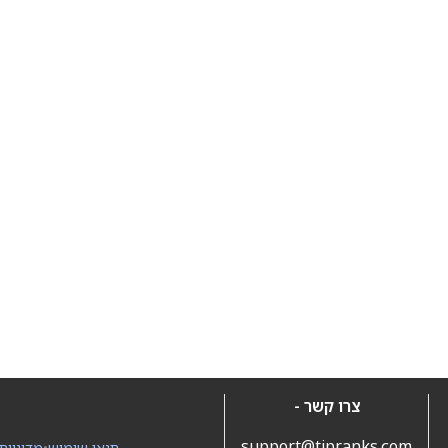
צרו קשר -
support@tipranks.com
תנאי שימוש
•
מדיניות