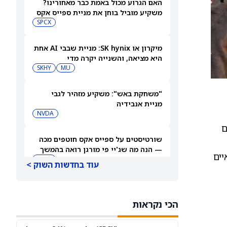
האם הגרוע מכול באמת כבר מאחורינו?
משקיע מוביל בוחן את מניית ספייס אקס
SPCX
מיקרון או SK hynix: מניית שבבי AI אחת
היא מציאה, והשנייה יקרה מדי
SKHY
MU
"משחקת באש": משקיע מזהיר לגבי
מניית אנבידיה
NVDA
ם
שורטיסטים על ספייס אקס חוטפים מכה
— הנה מה שג'יי פי מורגן רואה בהמשך
יים
SPCX
עוד בחדשות השוק >
עסקת קורסור של ספייס אקס בשווי 60
מיליארד דולר עשויה להיסגר כבר בשבוע
הכי נקראות
הבא… אבל המותג Cursor עלול להיעלם
SPCX
PC:CURSO